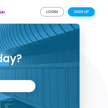
LOGIN
SIGN UP
lAI
day?