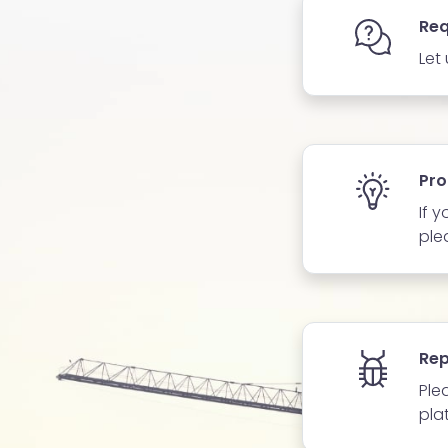
Req
Let
Pro
If 
ple
Rep
Ple
pla