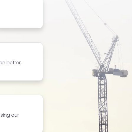
n better,
sing our