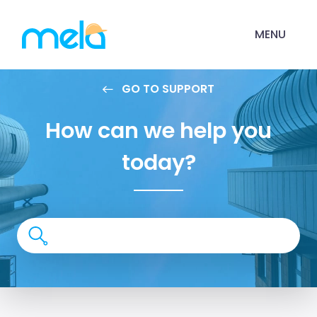
MENU
GO TO SUPPORT
How can we help you
today?