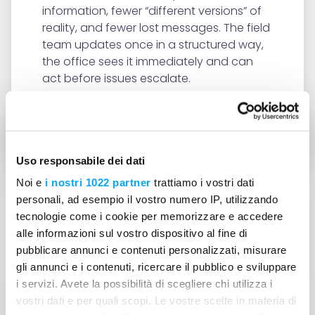
information, fewer “different versions” of
reality, and fewer lost messages. The field
team updates once in a structured way,
the office sees it immediately and can
act before issues escalate.
BACK TO THE BLOG
Uso responsabile dei dati
Noi e
i nostri 1022 partner
trattiamo i vostri dati
personali, ad esempio il vostro numero IP, utilizzando
tecnologie come i cookie per memorizzare e accedere
alle informazioni sul vostro dispositivo al fine di
Can't find answers to your
pubblicare annunci e contenuti personalizzati, misurare
gli annunci e i contenuti, ricercare il pubblico e sviluppare
question?
i servizi. Avete la possibilità di scegliere chi utilizza i
vostri dati e per quali scopi. Le vostre scelte in materia di
Contact us