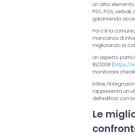
Un altro elemento
PSC, POS, verbali,
garantendo access
Poi c’è la comuni
mancanza di infor
migliorando la co
Un aspetto partico
81/2008 (
https://
monitorare checkli
Infine, l’integraz
rappresenta un ult
dell’edificio con 
Le migli
confront