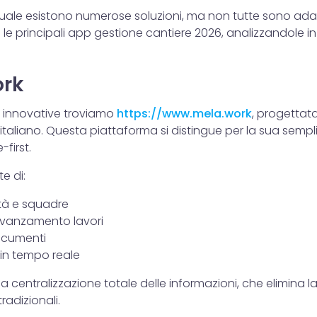
ale esistono numerose soluzioni, ma non tutte sono adatt
le principali app gestione cantiere 2026, analizzandole 
ork
iù innovative troviamo
https://www.mela.work
, progettat
e italiano. Questa piattaforma si distingue per la sua sempl
first.
e di:
ità e squadre
avanzamento lavori
ocumenti
in tempo reale
 la centralizzazione totale delle informazioni, che elimina l
tradizionali.