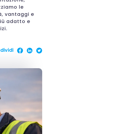
zziamo le
à, vantaggi e
iù adatto e
zi.
dividi