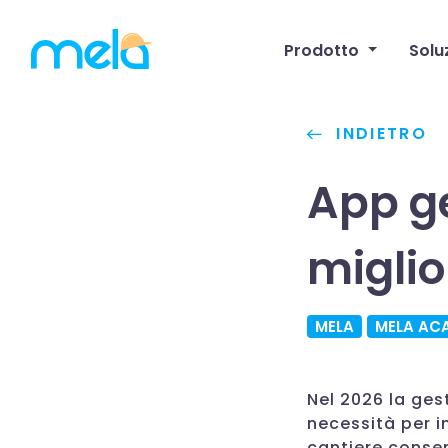
Prodotto
Solu
INDIETRO
App ge
miglio
MELA
MELA AC
Nel 2026 la ges
necessità per im
cantiere conse