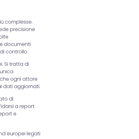
più complesse.
iede precisione
olte
 e documenti
di controllo.
 Si tratta di
’unica
 che ogni attore
 dati aggiornati.
ato di
darsi a report
eport e
nd europei legati