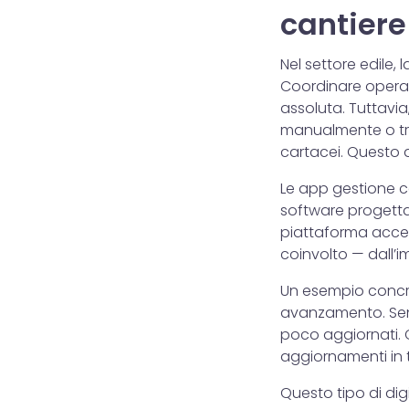
cantiere
Nel settore edile,
Coordinare operai
assoluta. Tuttavia
manualmente o tr
cartacei. Questo ap
Le app gestione ca
software progettat
piattaforma acces
coinvolto — dall’i
Un esempio concret
avanzamento. Senz
poco aggiornati. C
aggiornamenti in 
Questo tipo di dig