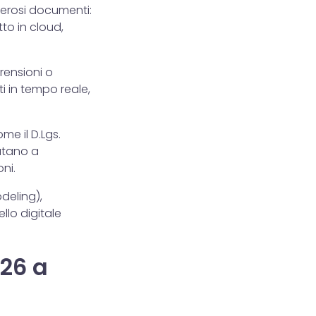
merosi documenti:
to in cloud,
rensioni o
i in tempo reale,
me il D.Lgs.
iutano a
ni.
deling),
llo digitale
026 a