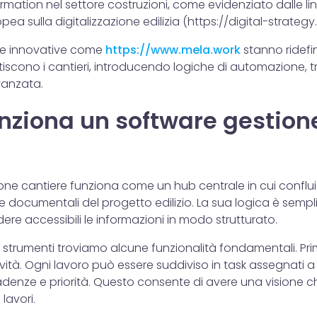
formation nel settore costruzioni, come evidenziato dalle li
a sulla digitalizzazione edilizia (
https://digital-strateg
rme innovative come
https://www.mela.work
stanno ridefi
tiscono i cantieri, introducendo logiche di automazione, tr
vanzata.
nziona un software gestion
one cantiere funziona come un hub centrale in cui conflui
 e documentali del progetto edilizio. La sua logica è sempli
ere accessibili le informazioni in modo strutturato.
i strumenti troviamo alcune funzionalità fondamentali. Prim
ività. Ogni lavoro può essere suddiviso in task assegnati a 
adenze e priorità. Questo consente di avere una visione c
lavori.