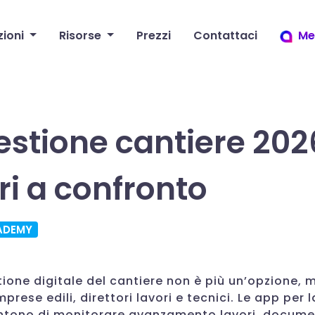
zioni
Risorse
Prezzi
Contattaci
Me
stione cantiere 2026
ri a confronto
ADEMY
tione digitale del cantiere non è più un’opzione, 
prese edili, direttori lavori e tecnici. Le app per 
ntono di monitorare avanzamento lavori, docume