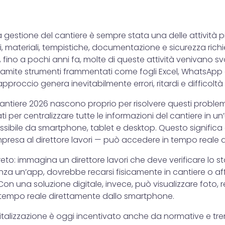
 la gestione del cantiere è sempre stata una delle attività 
, materiali, tempistiche, documentazione e sicurezza rich
, fino a pochi anni fa, molte di queste attività venivano sv
amite strumenti frammentati come fogli Excel, WhatsApp
proccio genera inevitabilmente errori, ritardi e difficoltà 
ntiere 2026 nascono proprio per risolvere questi problemi.
i per centralizzare tutte le informazioni del cantiere in un
sibile da smartphone, tablet e desktop. Questo significa
mpresa al direttore lavori — può accedere in tempo reale ai
o: immagina un direttore lavori che deve verificare lo st
a un’app, dovrebbe recarsi fisicamente in cantiere o affi
on una soluzione digitale, invece, può visualizzare foto, r
tempo reale direttamente dallo smartphone.
italizzazione è oggi incentivato anche da normative e tre