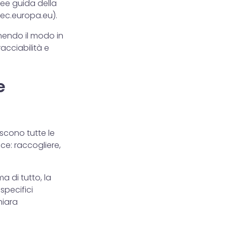
nee guida della
y.ec.europa.eu
).
nendo il modo in
acciabilità e
e
scono tutte le
ce: raccogliere,
a di tutto, la
specifici
hiara