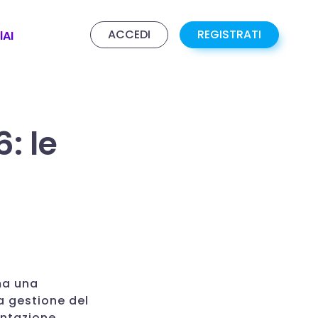
ACCEDI
REGISTRATI
lAI
: le
ma una
la gestione del
ntazione,