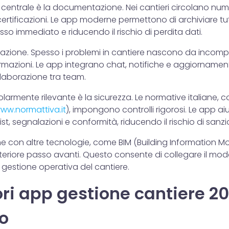
 centrale è la documentazione. Nei cantieri circolano nu
 certificazioni. Le app moderne permettono di archiviare tut
o immediato e riducendo il rischio di perdita dati.
cazione. Spesso i problemi in cantiere nascono da incomp
mazioni. Le app integrano chat, notifiche e aggiornament
llaborazione tra team.
larmente rilevante è la sicurezza. Le normative italiane, co
www.normattiva.it
), impongono controlli rigorosi. Le app a
st, segnalazioni e conformità, riducendo il rischio di sanzio
ione con altre tecnologie, come BIM (Building Information Mo
eriore passo avanti. Questo consente di collegare il mode
la gestione operativa del cantiere.
ori app gestione cantiere 2
o