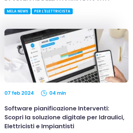
Utilizziamo i cookie per personalizzare contenuti ed
annunci, per fornire funzionalità dei social media e per
MELA NEWS
PER L'ELETTRICISTA
analizzare il nostro traffico. Condividiamo inoltre
informazioni sul modo in cui utilizzi il nostro sito con i
nostri partner che si occupano di analisi dei dati web,
pubblicità e social media, i quali potrebbero combinarle
con altre informazioni che hai fornito loro o che hanno
raccolto dal tuo utilizzo dei loro servizi.
07 feb 2024
04 min
Software pianificazione Interventi:
Scopri la soluzione digitale per Idraulici,
Elettricisti e Impiantisti