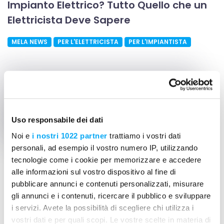
Impianto Elettrico? Tutto Quello che un
Elettricista Deve Sapere
MELA NEWS
PER L'ELETTRICISTA
PER L'IMPIANTISTA
Uso responsabile dei dati
Noi e
i nostri 1022 partner
trattiamo i vostri dati
personali, ad esempio il vostro numero IP, utilizzando
tecnologie come i cookie per memorizzare e accedere
alle informazioni sul vostro dispositivo al fine di
06 giu 2024
04 min
pubblicare annunci e contenuti personalizzati, misurare
gli annunci e i contenuti, ricercare il pubblico e sviluppare
Come gestire al meglio i costi di
i servizi. Avete la possibilità di scegliere chi utilizza i
cantiere nel 2024
vostri dati e per quali scopi. Le vostre scelte in materia di