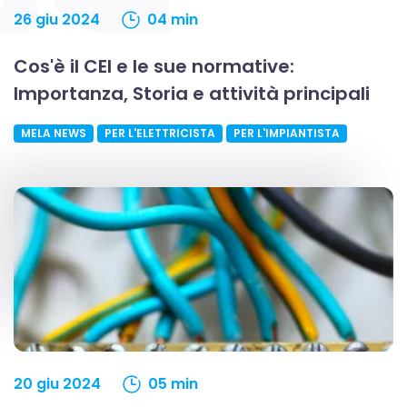
26 giu 2024
04 min
Cos'è il CEI e le sue normative:
Importanza, Storia e attività principali
MELA NEWS
PER L'ELETTRICISTA
PER L'IMPIANTISTA
20 giu 2024
05 min