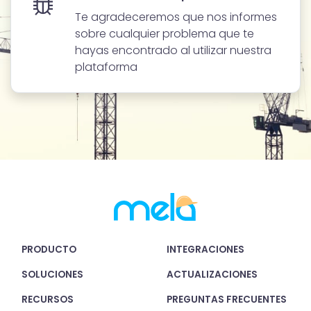
annunci, per fornire funzionalità dei social media e per
Te agradeceremos que nos informes
analizzare il nostro traffico. Condividiamo inoltre
sobre cualquier problema que te
informazioni sul modo in cui utilizzi il nostro sito con i
hayas encontrado al utilizar nuestra
nostri partner che si occupano di analisi dei dati web,
plataforma
pubblicità e social media, i quali potrebbero combinarle
con altre informazioni che hai fornito loro o che hanno
raccolto dal tuo utilizzo dei loro servizi.
PRODUCTO
INTEGRACIONES
SOLUCIONES
ACTUALIZACIONES
RECURSOS
PREGUNTAS FRECUENTES