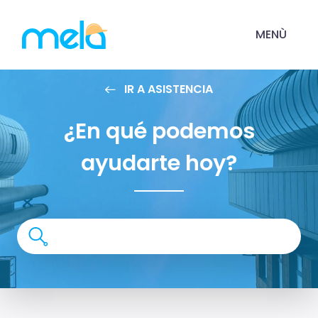
MENÙ
IR A ASISTENCIA
¿En qué podemos
ayudarte hoy?