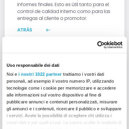
informes finales. Esto es útil tanto para el
control de calidad interno como para las
entregas al cliente o promotor.
ATRÁS
Uso responsabile dei dati
Noi e
i nostri 1022 partner
trattiamo i vostri dati
personali, ad esempio il vostro numero IP, utilizzando
¿No encuentras la
tecnologie come i cookie per memorizzare e accedere
alle informazioni sul vostro dispositivo al fine di
respuesta a tu pregunta?
pubblicare annunci e contenuti personalizzati, misurare
gli annunci e i contenuti, ricercare il pubblico e sviluppare
Contáctanos
i servizi. Avete la possibilità di scegliere chi utilizza i
vostri dati e per quali scopi. Le vostre scelte in materia di