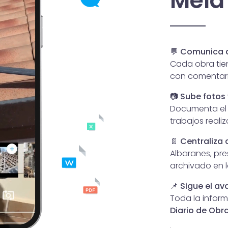
Mela
💬
Comunica d
Cada obra tien
con comentari
📷
Sube fotos 
Documenta el 
trabajos reali
📄
Centraliza
Albaranes, pre
archivado en l
📌
Sigue el av
Toda la infor
Diario de Obr