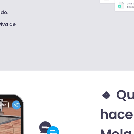
ado.
viva de
🔸 Q
hace