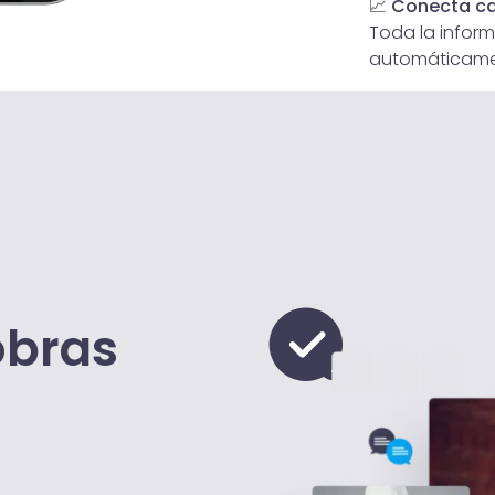
📈
Conecta ca
Toda la infor
automáticamen
obras