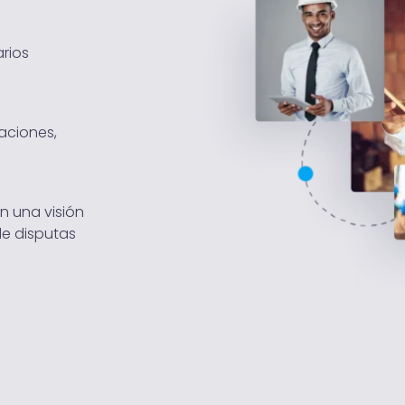
rios
aciones,
n una visión
de disputas