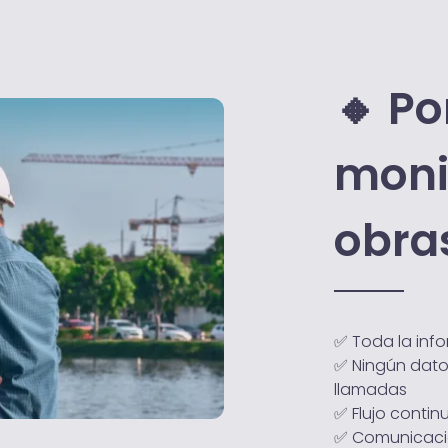
🔸 Po
monit
obra
✅ Toda la inf
✅ Ningún dato
llamadas
✅ Flujo contin
✅ Comunicació