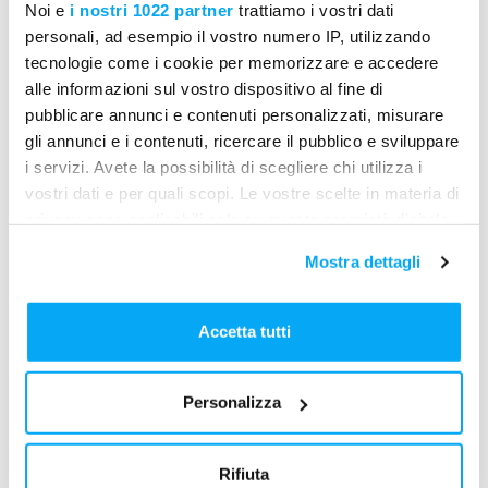
Noi e
i nostri 1022 partner
trattiamo i vostri dati
da WhatsApp viene:
personali, ad esempio il vostro numero IP, utilizzando
tecnologie come i cookie per memorizzare e accedere
classificato (foto, attività, richiesta,
alle informazioni sul vostro dispositivo al fine di
documento…),
pubblicare annunci e contenuti personalizzati, misurare
associato al
cantiere corretto
,
gli annunci e i contenuti, ricercare il pubblico e sviluppare
i servizi. Avete la possibilità di scegliere chi utilizza i
archiviato nella chat del cantiere
vostri dati e per quali scopi. Le vostre scelte in materia di
come qualsiasi altra informazione.
privacy sono applicabili solo su questa proprietà digitale
in cui avete effettuato le vostre scelte. È possibile
Tutto resta ordinato, ricercabile e
Mostra dettagli
modificare o revocare il proprio consenso in qualsiasi
disponibile per l’ufficio e per il campo.
momento dalla Dichiarazione sui cookie o facendo clic
Vantaggi operativi per le imprese
sull'icona di attivazione della privacy.
Accetta tutti
Comunicazione immediata con fornitori,
Con il tuo consenso, vorremmo anche:
subappaltatori, tecnici esterni.
Personalizza
raccogliere informazioni sulla tua posizione
Riduzione delle informazioni disperse tra
geografica, con un'approssimazione di qualche
chat private.
metro,
Rifiuta
Identificare il tuo dispositivo, scansionandolo