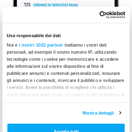
Uso responsabile dei dati
Noi e
i nostri 1022 partner
trattiamo i vostri dati
personali, ad esempio il vostro numero IP, utilizzando
tecnologie come i cookie per memorizzare e accedere
alle informazioni sul vostro dispositivo al fine di
pubblicare annunci e contenuti personalizzati, misurare
gli annunci e i contenuti, ricercare il pubblico e sviluppare
i servizi. Avete la possibilità di scegliere chi utilizza i
vostri dati e per quali scopi. Le vostre scelte in materia di
privacy sono applicabili solo su questa proprietà digitale
in cui avete effettuato le vostre scelte. È possibile
Mostra dettagli
modificare o revocare il proprio consenso in qualsiasi
momento dalla Dichiarazione sui cookie o facendo clic
sull'icona di attivazione della privacy.
Accetta tutti