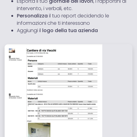
Esporta il tuo
giornale dei lavori
, i rapportini di
pubblicità e social media, i quali potrebbero combinarle
intervento, i verbali, etc.
con altre informazioni che hai fornito loro o che hanno
Personalizza
il tuo report decidendo le
raccolto dal tuo utilizzo dei loro servizi.
informazioni che ti interessano
Aggiungi il
l
ogo della tua azienda