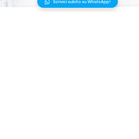
Scrivici subito su WhatsApp!
PRODOTTO
PARTNER
SOLUZIONI
INTEGRAZIONI
RISORSE
AGGIORNAMENTI
PREZZI
FAQ
MELAI
TERMINI E CONDIZIONI
CONTATTACI
PRIVACY POLICY SITO
WEB
COOKIE POLICY
SICUREZZA