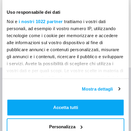
Uso responsabile dei dati
Noi e
i nostri 1022 partner
trattiamo i vostri dati
personali, ad esempio il vostro numero IP, utilizzando
tecnologie come i cookie per memorizzare e accedere
alle informazioni sul vostro dispositivo al fine di
pubblicare annunci e contenuti personalizzati, misurare
gli annunci e i contenuti, ricercare il pubblico e sviluppare
i servizi. Avete la possibilità di scegliere chi utilizza i
vostri dati e per quali scopi. Le vostre scelte in materia di
privacy sono applicabili solo su questa proprietà digitale
in cui avete effettuato le vostre scelte. È possibile
🔹 Chi crea il Giornale dei
Mostra dettagli
modificare o revocare il proprio consenso in qualsiasi
Lavori con l’app Mela
momento dalla Dichiarazione sui cookie o facendo clic
sull'icona di attivazione della privacy.
Accetta tutti
Con il tuo consenso, vorremmo anche:
Personalizza
🏗 Direzione lavori
raccogliere informazioni sulla tua posizione