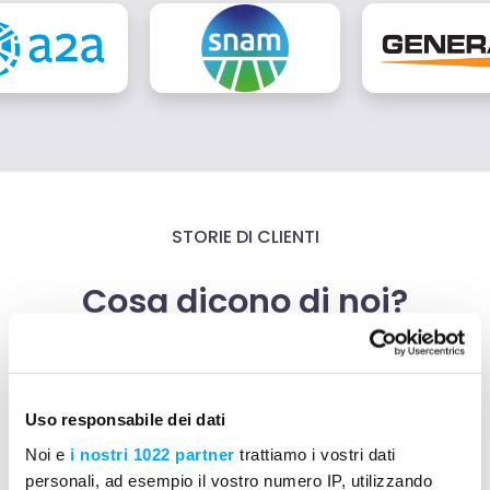
STORIE DI CLIENTI
Cosa dicono di noi?
Uso responsabile dei dati
Con Mela possiamo contare su
Noi e
i nostri 1022 partner
trattiamo i vostri dati
tre fattori chiave per noi
personali, ad esempio il vostro numero IP, utilizzando