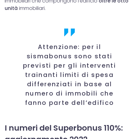
immobiliari che compongono l’edificio
oltre le otto
unità
immobiliari.
Attenzione: per il
sismabonus sono stati
previsti per gli interventi
trainanti limiti di spesa
differenziati in base al
numero di immobili che
fanno parte dell’edifico
I numeri del Superbonus 110%: