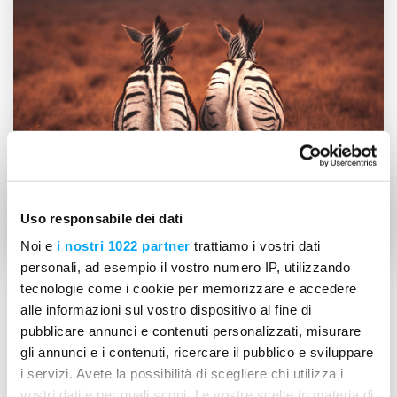
Uso responsabile dei dati
Noi e
i nostri 1022 partner
trattiamo i vostri dati
personali, ad esempio il vostro numero IP, utilizzando
tecnologie come i cookie per memorizzare e accedere
2 i soggetti in grado di sostenere
alle informazioni sul vostro dispositivo al fine di
pubblicare annunci e contenuti personalizzati, misurare
le spese di ristrutturazione
gli annunci e i contenuti, ricercare il pubblico e sviluppare
i servizi. Avete la possibilità di scegliere chi utilizza i
L'aspetto davvero innovativo del superbonus è dato
vostri dati e per quali scopi. Le vostre scelte in materia di