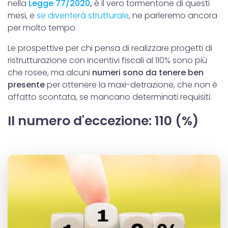
nella
Legge 77/2020
,
è il vero tormentone di questi
mesi, e
se diventerà strutturale
, ne parleremo ancora
per molto tempo.
Le prospettive per chi pensa di realizzare progetti di
ristrutturazione con incentivi fiscali al 110% sono più
che rosee, ma alcuni
numeri sono da tenere ben
presente
per ottenere la maxi-detrazione, che non è
affatto scontata, se mancano determinati requisiti.
Il numero d'eccezione: 110 (%)