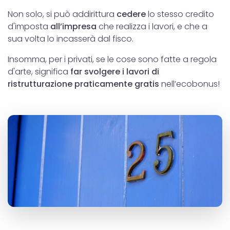
Non solo, si può addirittura
cedere
lo stesso credito
d'imposta
all’impresa
che realizza i lavori, e che a
sua volta lo incasserà dal fisco.
Insomma, per i privati, se le cose sono fatte a regola
d'arte, significa
far svolgere i lavori di
ristrutturazione praticamente gratis
nell’ecobonus!