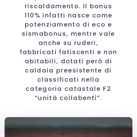
riscaldamento. Il bonus
110% infatti nasce come
potenziamento di eco e
sismabonus, mentre vale
anche su ruderi,
fabbricati fatiscenti e non
abitabili, dotati però di
caldaia preesistente di
classificati nella
categoria catastale F2
“unità collabenti”.