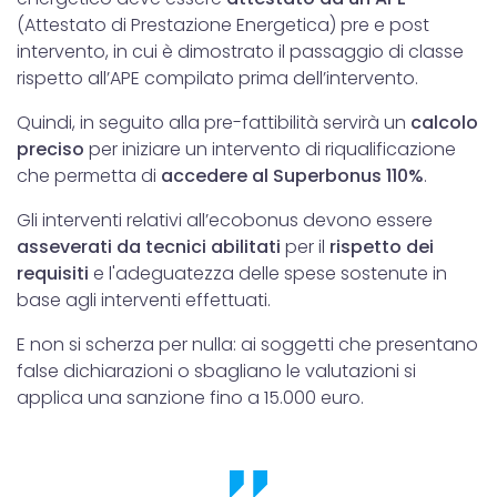
(Attestato di Prestazione Energetica) pre e post
intervento, in cui è dimostrato il passaggio di classe
rispetto all’APE compilato prima dell’intervento.
Quindi, in seguito alla pre-fattibilità servirà un
calcolo
preciso
per iniziare un intervento di riqualificazione
che permetta di
accedere al Superbonus 110%
.
Gli interventi relativi all’ecobonus devono essere
asseverati da tecnici abilitati
per il
rispetto dei
requisiti
e l'adeguatezza delle spese sostenute in
base agli interventi effettuati.
E non si scherza per nulla: ai soggetti che presentano
false dichiarazioni o sbagliano le valutazioni si
applica una sanzione fino a 15.000 euro.