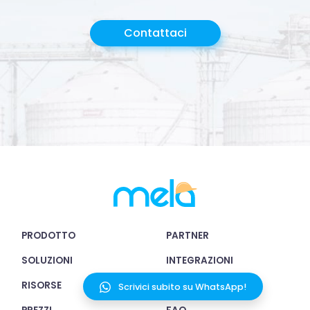
Contattaci
PRODOTTO
PARTNER
SOLUZIONI
INTEGRAZIONI
RISORSE
AGGIORNAMENTI
Scrivici subito su WhatsApp!