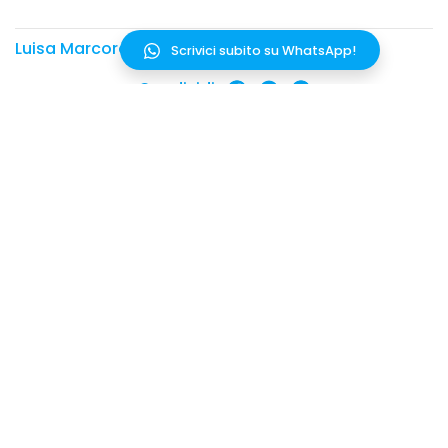
Luisa Marcora
Scrivici subito su WhatsApp!
Condividi
Hai qualche domanda?
Parla con un esperto