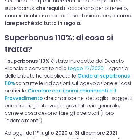
Vediamo ora
quali interventi
sono compresi nel
superbonus,
che requisiti
occorrono per ottenerlo,
cosa si rischia
in caso di false dichiarazioni, e
come
fare perché sia tutto in regola
.
Superbonus 110%: di cosa si
tratta?
Il
superbonus 110%
è stato introdotto dal Decreto
Rilancio e convertito nella
Legge 77/2020
. L'Agenzia
delle Entrate ha pubblicato la
Guida al superbonus
110%
con tutte le indicazioni sull’agevolazione e i casi
pratici, la
Circolare con i primi chiarimenti e il
Provvedimento
che chiarisce nel dettaglio i soggetti
beneficiari, gli interventi agevolati e, in generale,
come e cosa devono fare gli operatori (i loro
"adempimenti").
Ad oggi,
dal 1° luglio 2020 al 31 dicembre 2021