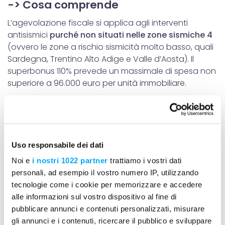
-> Cosa comprende
L’agevolazione fiscale si applica agli interventi
antisismici
purché non situati nelle zone sismiche 4
(ovvero le zone a rischio sismicità molto basso, quali
Sardegna, Trentino Alto Adige e Valle d’Aosta). Il
superbonus 110% prevede un massimale di spesa non
superiore a 96.000 euro per unità immobiliare.
Bisogna ottenere un
miglioramento di due classi
energetiche
Uso responsabile dei dati
Attenzione: per beneficiare
dell’aliquota al 110%
,
Noi e
i nostri 1022 partner
trattiamo i vostri dati
occorre che l’intervento eseguito sull’immobile
personali, ad esempio il vostro numero IP, utilizzando
preveda di ottenere un miglioramento di
due classi
tecnologie come i cookie per memorizzare e accedere
energetiche,
o comunque
il conseguimento della
alle informazioni sul vostro dispositivo al fine di
classe energetica più alta
da dimostrare con
pubblicare annunci e contenuti personalizzati, misurare
l’attestato di prestazione energetica, rilasciato da un
gli annunci e i contenuti, ricercare il pubblico e sviluppare