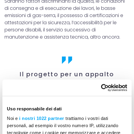
Saranno fattori discriminanti la qualità, le condizioni
di consegna e di esecuzione dei lavori, le basse
emissioni di gas-serra, il possesso di certificazioni e
attestazioni per la sicurezza, l’accessibilità per le
persone disabili, il servizio successivo di
manutenzione e assistenza tecnica, altro ancora.
Il progetto per un appalto
pubblico dovrà avere gli
strumenti digitali giusti,
performanti e a misura di
chi lavora in campo, ogni
Uso responsabile dei dati
giorno
Noi e
i nostri 1022 partner
trattiamo i vostri dati
personali, ad esempio il vostro numero IP, utilizzando
tecnologie come i cookie per memorizzare e accedere