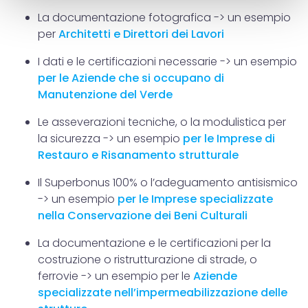
Approfondisci come vengono elaborati i tuoi dati personali
La documentazione fotografica -> un esempio
e imposta le tue preferenze nella
sezione dettagli
. Puoi
per
Architetti e Direttori dei Lavori
modificare o ritirare il tuo consenso in qualsiasi momento
dalla Dichiarazione sui cookie.
I dati e le certificazioni necessarie -> un esempio
per le Aziende che si occupano di
Utilizziamo i cookie per personalizzare contenuti ed
Manutenzione del Verde
annunci, per fornire funzionalità dei social media e per
Le asseverazioni tecniche, o la modulistica per
analizzare il nostro traffico. Condividiamo inoltre
la sicurezza -> un esempio
p
er le Imprese di
informazioni sul modo in cui utilizzi il nostro sito con i
Restauro e Risanamento strutturale
nostri partner che si occupano di analisi dei dati web,
pubblicità e social media, i quali potrebbero combinarle
Il Superbonus 100% o l’adeguamento antisismico
con altre informazioni che hai fornito loro o che hanno
-> un esempio
per le Imprese specializzate
raccolto dal tuo utilizzo dei loro servizi.
nella Conservazione dei Beni Culturali
La documentazione e le certificazioni per la
costruzione o ristrutturazione di strade, o
ferrovie -> un esempio per le
Aziende
specializzate nell’impermeabilizzazione delle