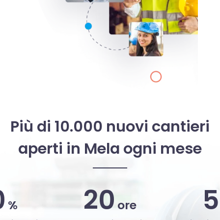
Più di 10.000 nuovi cantieri
aperti in Mela ogni mese
0
20
5
%
ore