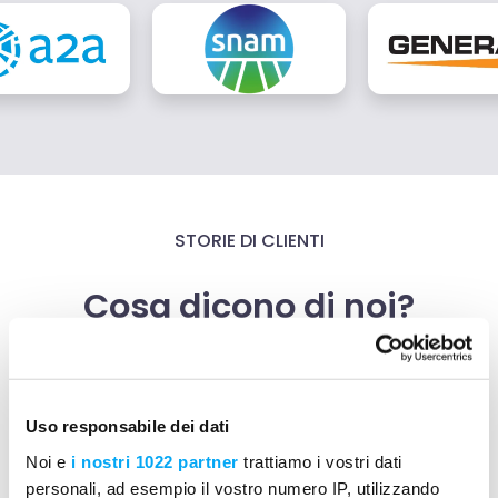
STORIE DI CLIENTI
Cosa dicono di noi?
Uso responsabile dei dati
Con Mela possiamo contare su
Noi e
i nostri 1022 partner
trattiamo i vostri dati
tre fattori chiave per noi
personali, ad esempio il vostro numero IP, utilizzando