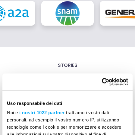
STORIES
What do our customers
say?
Uso responsabile dei dati
Noi e
i nostri 1022 partner
trattiamo i vostri dati
personali, ad esempio il vostro numero IP, utilizzando
tecnologie come i cookie per memorizzare e accedere
alle informazioni sul vostro dispositivo al fine di