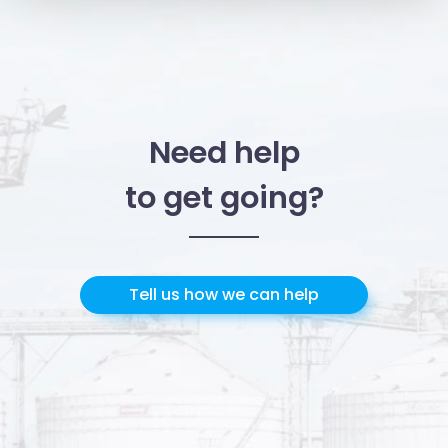
e imposta le tue preferenze nella
sezione dettagli
. Puoi
modificare o ritirare il tuo consenso in qualsiasi momento
dalla Dichiarazione sui cookie.
Utilizziamo i cookie per personalizzare contenuti ed
annunci, per fornire funzionalità dei social media e per
Need help
analizzare il nostro traffico. Condividiamo inoltre
informazioni sul modo in cui utilizzi il nostro sito con i
to get going?
nostri partner che si occupano di analisi dei dati web,
pubblicità e social media, i quali potrebbero combinarle
con altre informazioni che hai fornito loro o che hanno
raccolto dal tuo utilizzo dei loro servizi.
Tell us how we can help