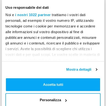
attesa di sopralluogo
, ecc.).
Uso responsabile dei dati
Ogni azienda può configurare gli stati
secondo il proprio metodo di lavoro.
Noi e
i nostri 1022 partner
trattiamo i vostri dati
personali, ad esempio il vostro numero IP, utilizzando
Gli stati aiutano a capire immediatamente
tecnologie come i cookie per memorizzare e accedere
cosa è risolto, cosa è bloccato e cosa
alle informazioni sul vostro dispositivo al fine di
richiede attenzione.
pubblicare annunci e contenuti personalizzati, misurare
gli annunci e i contenuti, ricercare il pubblico e sviluppare
Visualizzazione Kanban: controllo totale delle
i servizi. Avete la possibilità di scegliere chi utilizza i
attività
vostri dati e per quali scopi. Le vostre scelte in materia di
Tutte le azioni sono visualizzate in una
privacy sono applicabili solo su questa proprietà digitale
board Kanban
, divise per stato.
in cui avete effettuato le vostre scelte. È possibile
Mostra dettagli
modificare o revocare il proprio consenso in qualsiasi
Vista chiara dell’avanzamento
momento dalla Dichiarazione sui cookie o facendo clic
complessivo dei lavori.
sull'icona di attivazione della privacy.
Accetta tutti
Perfetto per monitorare carichi di lavoro,
Con il tuo consenso, vorremmo anche:
scadenze e priorità.
Personalizza
raccogliere informazioni sulla tua posizione