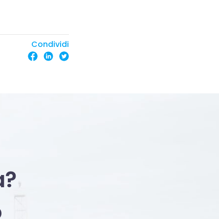
Condividi
a?
o