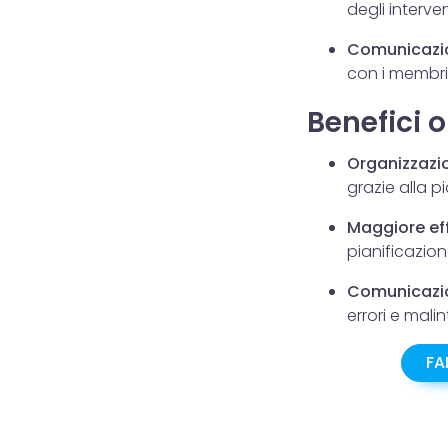
degli interve
Comunicazio
con i membri
Benefici o
Organizzazi
grazie alla p
Maggiore ef
pianificazio
Comunicazio
errori e malin
FA