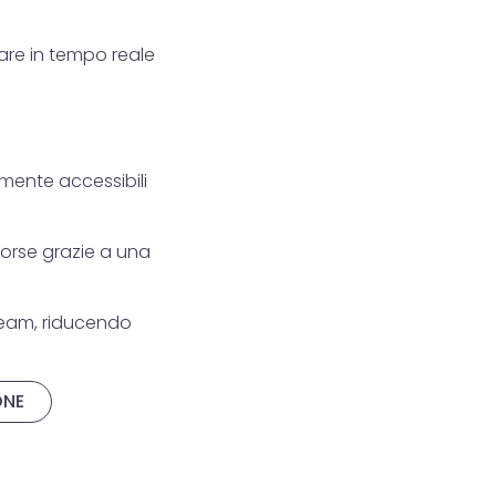
care in tempo reale
lmente accessibili
risorse grazie a una
 team, riducendo
ONE