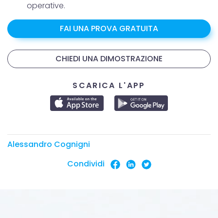
nostri partner che si occupano di analisi dei dati web,
operative.
pubblicità e social media, i quali potrebbero combinarle
con altre informazioni che hai fornito loro o che hanno
FAI UNA PROVA GRATUITA
raccolto dal tuo utilizzo dei loro servizi.
CHIEDI UNA DIMOSTRAZIONE
SCARICA L'APP
Alessandro Cognigni
Condividi