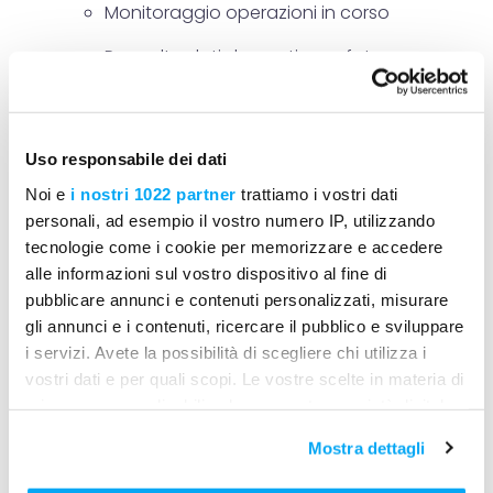
Monitoraggio operazioni in corso
Raccolta dati da cantiere e foto
Comunicazione e reporting integrati
Procedure operative passo-passo
Uso responsabile dei dati
Vengono mostrate procedure reali su come:
Noi e
i nostri 1022 partner
trattiamo i vostri dati
Impostare il cantiere nel sistema
personali, ad esempio il vostro numero IP, utilizzando
tecnologie come i cookie per memorizzare e accedere
Assegnare attività e team
alle informazioni sul vostro dispositivo al fine di
pubblicare annunci e contenuti personalizzati, misurare
Ricevere aggiornamenti dal cantiere
gli annunci e i contenuti, ricercare il pubblico e sviluppare
Verificare le esecuzioni e intervenire
i servizi. Avete la possibilità di scegliere chi utilizza i
tempestivamente
vostri dati e per quali scopi. Le vostre scelte in materia di
privacy sono applicabili solo su questa proprietà digitale
Monitoraggio e controllo
in cui avete effettuato le vostre scelte. È possibile
Come visualizzare in tempo reale lo stato delle
Mostra dettagli
modificare o revocare il proprio consenso in qualsiasi
attività, rilevare anomalie, confrontare le
momento dalla Dichiarazione sui cookie o facendo clic