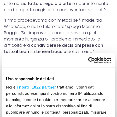
esterne
sia fatto a regola d’arte
e coerentemente
con il progetto originario o con eventuali varianti?
“Prima procedevamo con metodi self-made, tra
WhatsApp, email e telefonate” spiega Massimo
Baggio. “Se l’improvvisazione risolveva in quel
momento l’urgenza o il problema immediato, la
difficoltà era
condividere le decisioni prese con
tutto il team
, e
tenere traccia
dello storico”.
“La sensazione - continua Baggio - era che, per
avere il controllo dei cantieri (spesso più di tre
contemporaneamente!) dovesse essere necessaria
Uso responsabile dei dati
la mia presenza costante, o quella del direttore dei
lavori, con notevole dispendio di risorse, tempo e
Noi e
i nostri 1022 partner
trattiamo i vostri dati
fatica.”
personali, ad esempio il vostro numero IP, utilizzando
tecnologie come i cookie per memorizzare e accedere
alle informazioni sul vostro dispositivo al fine di
pubblicare annunci e contenuti personalizzati, misurare