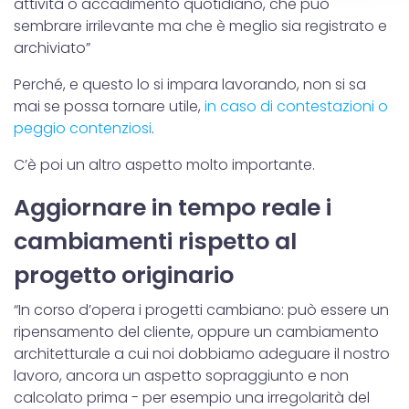
attività o accadimento quotidiano, che può
dalla Dichiarazione sui cookie.
sembrare irrilevante ma che è meglio sia registrato e
archiviato”
Utilizziamo i cookie per personalizzare contenuti ed
Perché, e questo lo si impara lavorando, non si sa
annunci, per fornire funzionalità dei social media e per
mai se possa tornare utile,
in caso di contestazioni o
analizzare il nostro traffico. Condividiamo inoltre
peggio contenziosi
.
informazioni sul modo in cui utilizzi il nostro sito con i
nostri partner che si occupano di analisi dei dati web,
C’è poi un altro aspetto molto importante.
pubblicità e social media, i quali potrebbero combinarle
con altre informazioni che hai fornito loro o che hanno
Aggiornare in tempo reale i
raccolto dal tuo utilizzo dei loro servizi.
cambiamenti rispetto al
progetto originario
“In corso d’opera i progetti cambiano: può essere un
ripensamento del cliente, oppure un cambiamento
architetturale a cui noi dobbiamo adeguare il nostro
lavoro, ancora un aspetto sopraggiunto e non
calcolato prima - per esempio una irregolarità del