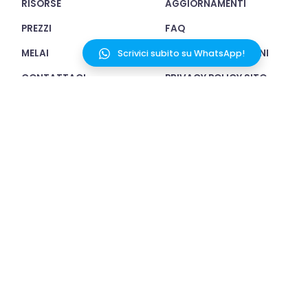
RISORSE
AGGIORNAMENTI
PREZZI
FAQ
MELAI
TERMINI E CONDIZIONI
Scrivici subito su WhatsApp!
CONTATTACI
PRIVACY POLICY SITO
WEB
COOKIE POLICY
SICUREZZA
Scarica l'app
COPYRIGHT © 2020 - 2026 MELA WORKS SRL,
PIAZZA CASTELLO 26, 20121 MILANO - P. IVA:
11236210966