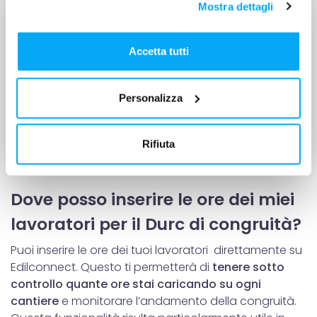
Mostra dettagli
modificare o revocare il proprio consenso in qualsiasi
momento dalla Dichiarazione sui cookie o facendo clic
sull'icona di attivazione della privacy.
Accetta tutti
Con il tuo consenso, vorremmo anche:
Personalizza
raccogliere informazioni sulla tua posizione
geografica, con un'approssimazione di qualche
metro,
Rifiuta
Identificare il tuo dispositivo, scansionandolo
attivamente alla ricerca di caratteristiche specifiche
(impronte digitali).
Dove posso inserire le ore dei miei
Approfondisci come vengono elaborati i tuoi dati personali
lavoratori per il Durc di congruità?
e imposta le tue preferenze nella
sezione dettagli
. Puoi
modificare o ritirare il tuo consenso in qualsiasi momento
Puoi inserire le ore dei tuoi lavoratori direttamente su
dalla Dichiarazione sui cookie.
Edilconnect. Questo ti permetterà di
tenere sotto
controllo quante ore stai caricando su ogni
Utilizziamo i cookie per personalizzare contenuti ed
cantiere
e monitorare l’andamento della congruità.
annunci, per fornire funzionalità dei social media e per