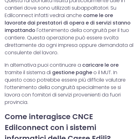
Questa funzionalità risulta particolarmente utile in
analizzare il nostro traffico. Condividiamo inoltre
cantieri dove sono utilizzati subappaltatori. Su
informazioni sul modo in cui utilizzi il nostro sito con i
Edilconnect infatti vedrai anche
come le ore
nostri partner che si occupano di analisi dei dati web,
lavorate dai prestatori di opera e di servizi stanno
pubblicità e social media, i quali potrebbero combinarle
impattando
l'ottenimento della congruità per il tuo
con altre informazioni che hai fornito loro o che hanno
cantiere. Questa operazione può essere svolta
raccolto dal tuo utilizzo dei loro servizi.
direttamente da ogni impresa oppure demandata al
consulente del lavoro.
In alternativa puoi continuare a
caricare le ore
tramite il sistema di
gestione paghe
o il MUT. In
questo caso potrebbe essere più difficile valutare
l’ottenimento della congruità specialmente se si
lavora con fornitori di servizi provenienti da fuori
provincia.
Come interagisce CNCE
Edilconnect con i sistemi
informatici delle Casse Edili?