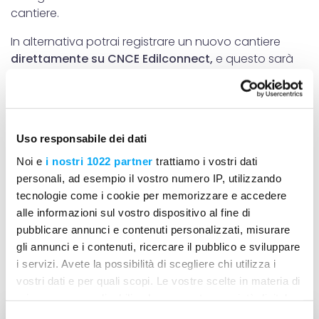
cantiere.
In alternativa potrai registrare un nuovo cantiere
direttamente su CNCE Edilconnect,
e questo sarà
trasferito anche all’osservatorio cantieri di
competenza della singola Cassa Edile.
Di conseguenza, non sarà quindi necessario l'invio
della DNL.
Uso responsabile dei dati
Dove posso richiedere il codice
Noi e
i nostri 1022 partner
trattiamo i vostri dati
personali, ad esempio il vostro numero IP, utilizzando
univoco del mio cantiere?
tecnologie come i cookie per memorizzare e accedere
Il Codice univoco si può ottenere tramite richiesta al
alle informazioni sul vostro dispositivo al fine di
sistema
CNCE Edilconnect
. Oppure posso procedere
pubblicare annunci e contenuti personalizzati, misurare
con la
Denuncia Nuovo Lavoro
come fatto fino a
gli annunci e i contenuti, ricercare il pubblico e sviluppare
oggi.
i servizi. Avete la possibilità di scegliere chi utilizza i
vostri dati e per quali scopi. Le vostre scelte in materia di
privacy sono applicabili solo su questa proprietà digitale
in cui avete effettuato le vostre scelte. È possibile