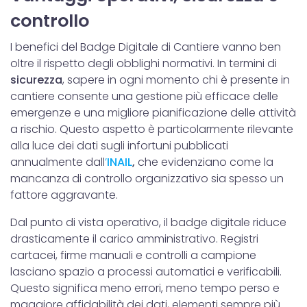
raccolto dal tuo utilizzo dei loro servizi.
controllo
I benefici del Badge Digitale di Cantiere vanno ben
oltre il rispetto degli obblighi normativi. In termini di
sicurezza
, sapere in ogni momento chi è presente in
cantiere consente una gestione più efficace delle
emergenze e una migliore pianificazione delle attività
a rischio. Questo aspetto è particolarmente rilevante
alla luce dei dati sugli infortuni pubblicati
annualmente dall
’
INAIL
,
che evidenziano come la
mancanza di controllo organizzativo sia spesso un
fattore aggravante.
Dal punto di vista operativo, il badge digitale riduce
drasticamente il carico amministrativo. Registri
cartacei, firme manuali e controlli a campione
lasciano spazio a processi automatici e verificabili.
Questo significa meno errori, meno tempo perso e
maggiore affidabilità dei dati, elementi sempre più