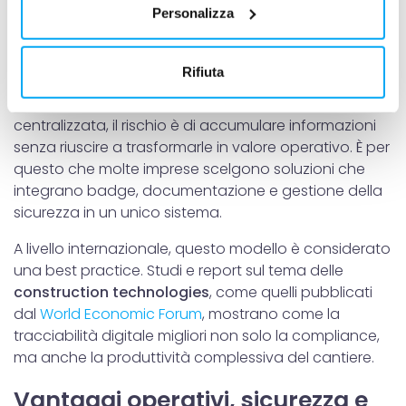
Personalizza
Il badge può essere integrato con smartphone,
raccogliere informazioni sulla tua posizione
lettori RFID o totem di accesso, rendendo l’utilizzo
geografica, con un'approssimazione di qualche
semplice anche per i lavoratori meno digitalizzati. Il
metro,
Rifiuta
vero valore, però, sta nel software che raccoglie e
Identificare il tuo dispositivo, scansionandolo
organizza i dati. Senza una piattaforma
attivamente alla ricerca di caratteristiche specifiche
centralizzata, il rischio è di accumulare informazioni
(impronte digitali).
senza riuscire a trasformarle in valore operativo. È per
Approfondisci come vengono elaborati i tuoi dati personali
questo che molte imprese scelgono soluzioni che
e imposta le tue preferenze nella
sezione dettagli
. Puoi
integrano badge, documentazione e gestione della
modificare o ritirare il tuo consenso in qualsiasi momento
sicurezza in un unico sistema.
dalla Dichiarazione sui cookie.
A livello internazionale, questo modello è considerato
Utilizziamo i cookie per personalizzare contenuti ed
una best practice. Studi e report sul tema delle
annunci, per fornire funzionalità dei social media e per
construction technologies
, come quelli pubblicati
analizzare il nostro traffico. Condividiamo inoltre
dal
World Economic Forum
, mostrano come la
informazioni sul modo in cui utilizzi il nostro sito con i
tracciabilità digitale migliori non solo la compliance,
nostri partner che si occupano di analisi dei dati web,
ma anche la produttività complessiva del cantiere.
pubblicità e social media, i quali potrebbero combinarle
con altre informazioni che hai fornito loro o che hanno
Vantaggi operativi, sicurezza e