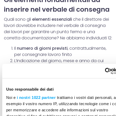
inserire nel verbale di consegna
Quali sono gli
elementi essenziali
che il direttore dei
lavori dovrebbe includere nel verbale di consegna
dei lavori per garantire un punto fermo e una
corretta documentazione? Ne abbiamo individuati 12:
Il
numero di giorni previsti
, contrattualmente,
per consegnare lavoro finito
L’indicazione del giorno, mese e anno da cui
decorrono i tempi stabiliti da contratto
La registrazione dei nomi e la relativa funzione
svolta dei presenti alla consegna dei lavori
L’
autorizzazione del RUP
alla consegna dei
Uso responsabile dei dati
lavori tramite nota: in mancanza di questa non
sarà possibile procedere alla consegna dei
Noi e
i nostri 1022 partner
trattiamo i vostri dati personali, 
lavori
esempio il vostro numero IP, utilizzando tecnologie come i c
L’indicazione degli estremi del titolo edilizio per la
per memorizzare e accedere alle informazioni sul vostro
dispositivo al fine di pubblicare annunci e contenuti personali