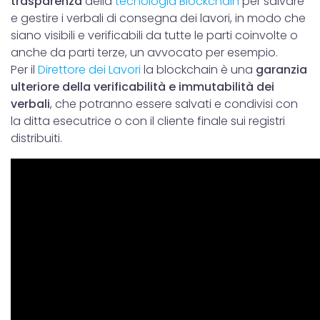
trasparenza
della
tecnologia Blockchain
per salvare
e gestire i verbali di consegna dei lavori, in modo che
siano visibili e verificabili da tutte le parti coinvolte o
anche da parti terze, un avvocato per esempio.
Per il
Direttore dei Lavori
la blockchain è una
garanzia
ulteriore della verificabilità e immutabilità dei
verbali
, che potranno essere salvati e condivisi con
la ditta esecutrice o con il cliente finale sui registri
distribuiti.