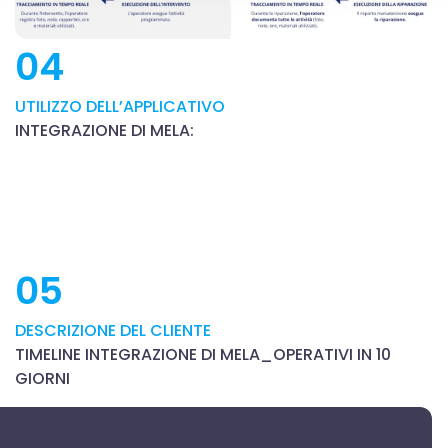
dalla Dichiarazione sui cookie.
04
Utilizziamo i cookie per personalizzare contenuti ed
annunci, per fornire funzionalità dei social media e per
UTILIZZO DELL’APPLICATIVO
analizzare il nostro traffico. Condividiamo inoltre
INTEGRAZIONE DI MELA:
informazioni sul modo in cui utilizzi il nostro sito con i
nostri partner che si occupano di analisi dei dati web,
pubblicità e social media, i quali potrebbero combinarle
con altre informazioni che hai fornito loro o che hanno
raccolto dal tuo utilizzo dei loro servizi.
05
DESCRIZIONE DEL CLIENTE
TIMELINE INTEGRAZIONE DI MELA_OPERATIVI IN 10
GIORNI