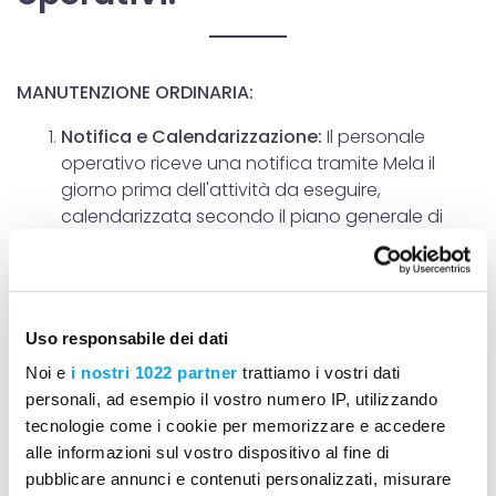
MANUTENZIONE ORDINARIA:
Notifica e Calendarizzazione:
Il personale
operativo riceve una notifica tramite Mela il
giorno prima dell'attività da eseguire,
calendarizzata secondo il piano generale di
manutenzione.
Esecuzione e Tracciamento:
Durante
l'intervento, l'operatore registra foto, note e
rapportini, indicando le ore lavorate e i materiali
Uso responsabile dei dati
utilizzati.
Noi e
i nostri 1022 partner
trattiamo i vostri dati
personali, ad esempio il vostro numero IP, utilizzando
tecnologie come i cookie per memorizzare e accedere
alle informazioni sul vostro dispositivo al fine di
MANUTENZIONE STRAORDINARIA:
pubblicare annunci e contenuti personalizzati, misurare