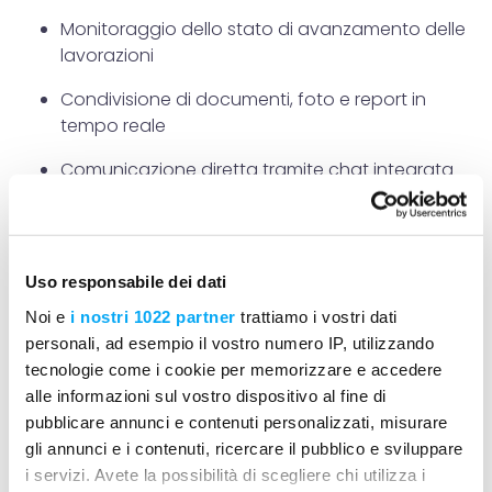
Monitoraggio dello stato di avanzamento delle
lavorazioni
Condivisione di documenti, foto e report in
tempo reale
Comunicazione diretta tramite chat integrata
3. Vantaggi della collaborazione digitale
Maggiore efficienza nella gestione delle attività
Uso responsabile dei dati
Riduzione degli errori e dei ritardi
Noi e
i nostri 1022 partner
trattiamo i vostri dati
Migliore controllo dei costi e delle tempistiche
personali, ad esempio il vostro numero IP, utilizzando
tecnologie come i cookie per memorizzare e accedere
Facilità di accesso e consultazione delle
alle informazioni sul vostro dispositivo al fine di
informazioni
pubblicare annunci e contenuti personalizzati, misurare
gli annunci e i contenuti, ricercare il pubblico e sviluppare
Benefici operativi per le imprese
i servizi. Avete la possibilità di scegliere chi utilizza i