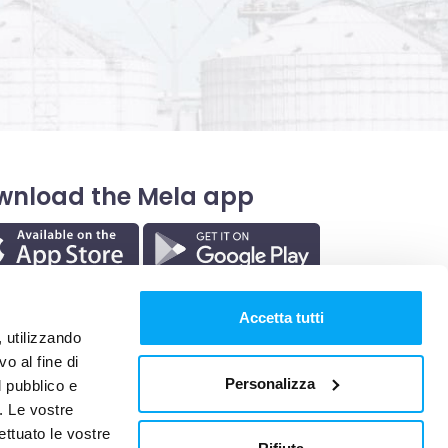
wnload the Mela app
Accetta tutti
, utilizzando
o al fine di
Personalizza
l pubblico e
i. Le vostre
ettuato le vostre