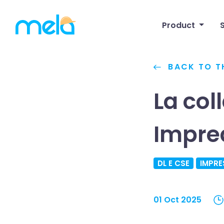
Product
BACK TO T
La col
Impre
DL E CSE
IMPRE
01 Oct 2025