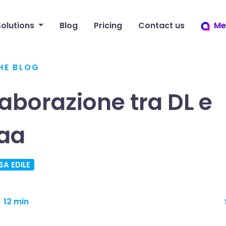
Solutions
Blog
Pricing
Contact us
Me
HE BLOG
laborazione tra DL e
aa
SA EDILE
12 min