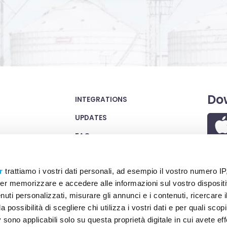
Do
INTEGRATIONS
UPDATES
FAQ
TERMS OF SERVICE
r
trattiamo i vostri dati personali, ad esempio il vostro numero IP
WEBSITE PRIVACY POLICY
er memorizzare e accedere alle informazioni sul vostro dispositiv
COOKIE POLICY
uti personalizzati, misurare gli annunci e i contenuti, ricercare i
a possibilità di scegliere chi utilizza i vostri dati e per quali scop
SECURITY
 sono applicabili solo su questa proprietà digitale in cui avete eff