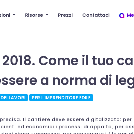
zioni
Risorse
Prezzi
Contattaci
Me
2018. Come il tuo ca
ssere a norma di le
 DEI LAVORI
PER L'IMPRENDITORE EDILE
precisa. Il cantiere deve essere digitalizzato: per
ficienti ed economici i processi di appalto, per as
zioni siano trasmesse, per conservare i file per gli