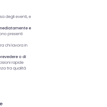
a degli eventi, e
mmediatamente e
sono presenti
ra chi lavora in
prevedere o di
isioni rapide
nza tra qualità
te