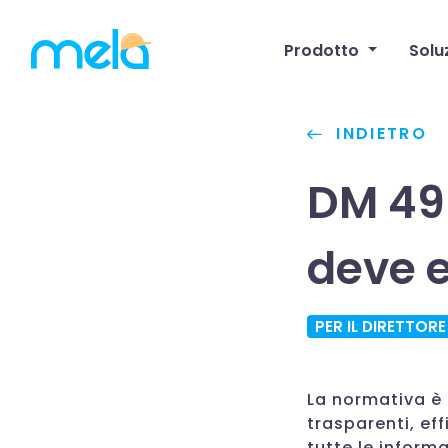
Prodotto
Solu
INDIETRO
DM 49 
deve e
PER IL DIRETTORE
La normativa è 
trasparenti, ef
tutte le informa