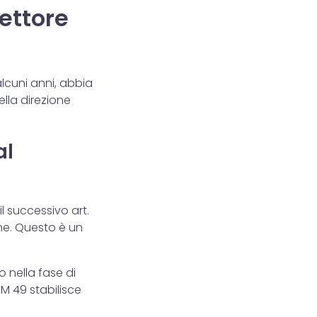
rettore
alcuni anni, abbia
ella direzione
al
il successivo art.
ione. Questo è un
lo nella fase di
DM 49 stabilisce