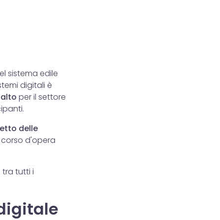
nel sistema edile
stemi digitali è
palto
per il settore
ipanti.
etto delle
n corso d'opera
ra tutti i
digitale