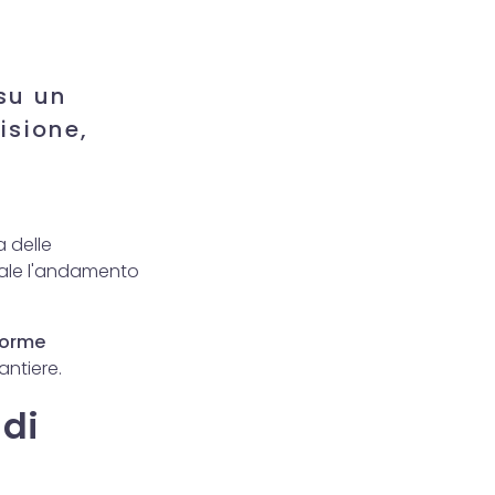
su un
isione,
a delle
reale l'andamento
forme
antiere.
 di