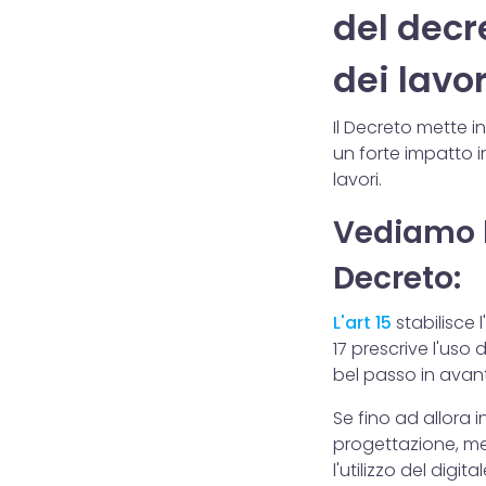
del decre
dei lavor
Il Decreto mette i
un forte impatto i
lavori.
Vediamo l
Decreto:
L'art 15
stabilisce l'
17 prescrive l'uso 
bel passo in avant
Se fino ad allora i
progettazione, medi
l'utilizzo del digita