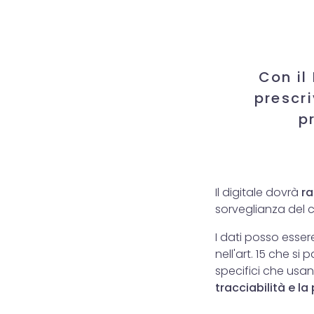
Con il
prescri
p
Il digitale dovrà
ra
sorveglianza del ca
I dati posso essere
nell'art. 15 che si 
specifici che usa
tracciabilità e l