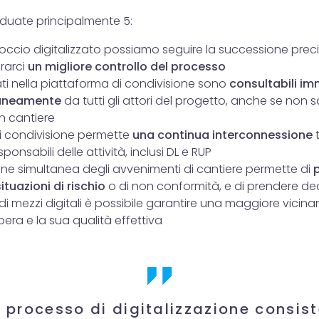
duate principalmente 5:
ccio digitalizzato possiamo seguire la successione precis
urarci
un migliore controllo del processo
iati nella piattaforma di condivisione sono
consultabili i
aneamente
da tutti gli attori del progetto, anche se non 
n cantiere
i condivisione permette
una continua interconnessione
t
ponsabili delle attività, inclusi DL e RUP
ione simultanea degli avvenimenti di cantiere permette di
ituazioni di rischio
o di non conformità, e di prendere dec
o di mezzi digitali è possibile garantire una maggiore vicina
pera e la sua qualità effettiva
l processo di digitalizzazione consis