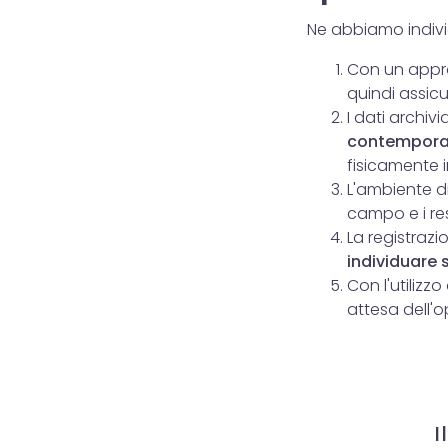
Ne abbiamo indivi
Con un appro
quindi assic
I dati archiv
contempor
fisicamente i
L'ambiente d
campo e i res
La registraz
individuare s
Con l'utilizz
attesa dell'o
I