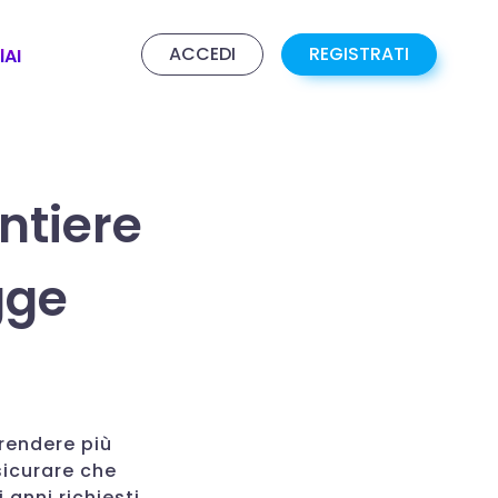
ACCEDI
REGISTRATI
lAI
ntiere
gge
 rendere più
sicurare che
 anni richiesti