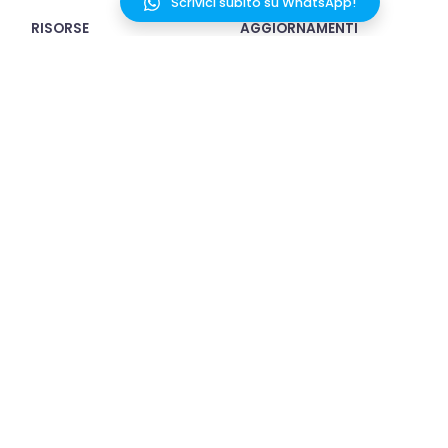
Scrivici subito su WhatsApp!
RISORSE
AGGIORNAMENTI
PREZZI
FAQ
MELAI
TERMINI E CONDIZIONI
CONTATTACI
PRIVACY POLICY SITO
WEB
COOKIE POLICY
SICUREZZA
Scarica l'app
COPYRIGHT © 2020 - 2026 MELA WORKS SRL,
PIAZZA CASTELLO 26, 20121 MILANO - P. IVA: