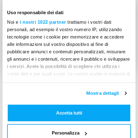
Uso responsabile dei dati
Noi e
i nostri 1022 partner
trattiamo i vostri dati
personali, ad esempio il vostro numero IP, utilizzando
tecnologie come i cookie per memorizzare e accedere
alle informazioni sul vostro dispositivo al fine di
pubblicare annunci e contenuti personalizzati, misurare
gli annunci e i contenuti, ricercare il pubblico e sviluppare
i servizi. Avete la possibilità di scegliere chi utilizza i
vostri dati e per quali scopi. Le vostre scelte in materia di
privacy sono applicabili solo su questa proprietà digitale
La sala d’attesa della sede di Santa Sofia, a Milano
in cui avete effettuato le vostre scelte. È possibile
Mostra dettagli
modificare o revocare il proprio consenso in qualsiasi
“Mi occupo con un mio collega della
gestione
momento dalla Dichiarazione sui cookie o facendo clic
strutturale delle cliniche
” spiega Juan Vargas. “In
sull'icona di attivazione della privacy.
tutto ad oggi gestiamo 11mila mq di spazio di 31 centri,
Accetta tutti
ovvero 335 ambulatori in Lombardia, Lazio, Emilia-
Con il tuo consenso, vorremmo anche:
Romagna. Il focus del mio lavoro, e di quello della mia
Personalizza
raccogliere informazioni sulla tua posizione
squadra, è garantire che ogni sede abbia
sempre lo