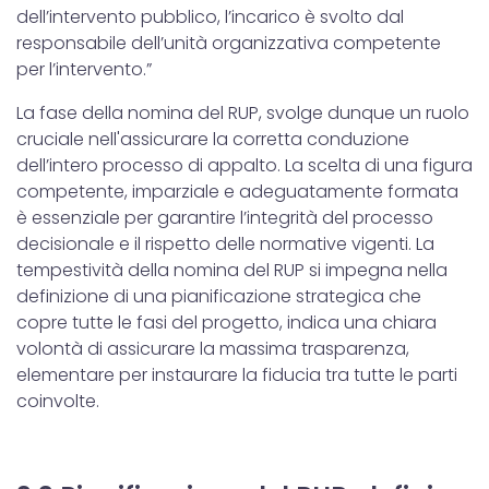
Utilizziamo i cookie per personalizzare contenuti ed
dell’intervento pubblico, l’incarico è svolto dal
annunci, per fornire funzionalità dei social media e per
responsabile dell’unità organizzativa competente
analizzare il nostro traffico. Condividiamo inoltre
per l’intervento.”
informazioni sul modo in cui utilizzi il nostro sito con i
La fase della nomina del RUP, svolge dunque un ruolo
nostri partner che si occupano di analisi dei dati web,
cruciale nell'assicurare la corretta conduzione
pubblicità e social media, i quali potrebbero combinarle
dell’intero processo di appalto. La scelta di una figura
con altre informazioni che hai fornito loro o che hanno
competente, imparziale e adeguatamente formata
raccolto dal tuo utilizzo dei loro servizi.
è essenziale per garantire l’integrità del processo
decisionale e il rispetto delle normative vigenti. La
tempestività della nomina del RUP si impegna nella
definizione di una pianificazione strategica che
copre tutte le fasi del progetto, indica una chiara
volontà di assicurare la massima trasparenza,
elementare per instaurare la fiducia tra tutte le parti
coinvolte.