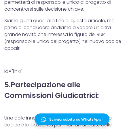
permetterà al responsabile unico di progetto di
concentrarsi sulle decisione chiave.
Siamo giunti quasi alla fine di questo articolo, ma
prima di concludere andiamo a vedere un’altra
grande novità che interessa la figura del RUP
(responsabile unico del progetto) nel nuovo codice
appalti.
id="link1"
5.Partecipazione alle
Commissioni Giudicatrici:
Una delle innovazioni più significative del nuovo
Scrivici subito su WhatsApp!
codice è la possibilità per il RUP di far parte delle