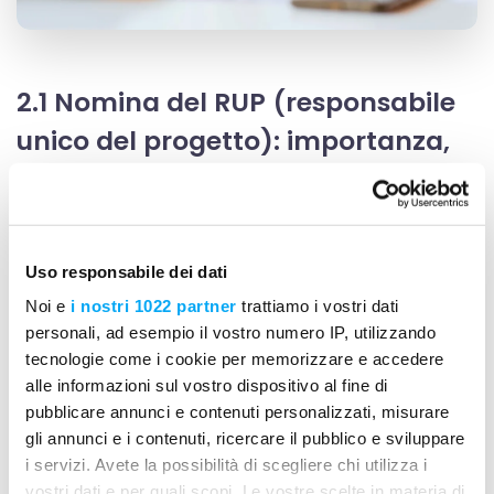
2.1 Nomina del RUP (responsabile
unico del progetto): importanza,
trasparenza ed efficienza
La nomina del responsabile unico del progetto (RUP),
rappresenta un atto fondamentale all’interno del
nuovo codice appalti 2023. Contrariamente al
Uso responsabile dei dati
passato, il nuovo contesto normativo sottolinea
Noi e
i nostri 1022 partner
trattiamo i vostri dati
l’importanza di una nomina tempestiva e strategica.
personali, ad esempio il vostro numero IP, utilizzando
La scelta del RUP è ora parte integrante del primo
tecnologie come i cookie per memorizzare e accedere
atto di avvio dell’intervento pubblico, spesso
alle informazioni sul vostro dispositivo al fine di
coincidente con la fase di programmazione.
pubblicare annunci e contenuti personalizzati, misurare
gli annunci e i contenuti, ricercare il pubblico e sviluppare
Come citato nell’art. 15 del dgls 36/23
, la nomina del
i servizi. Avete la possibilità di scegliere chi utilizza i
RUP (responsabile unico del progetto) “si basa su
vostri dati e per quali scopi. Le vostre scelte in materia di