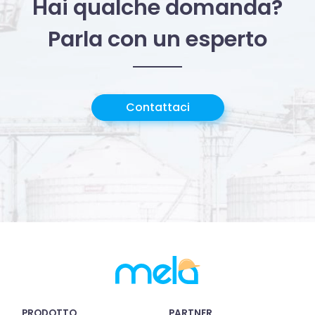
Hai qualche domanda?
con altre informazioni che hai fornito loro o che hanno
raccolto dal tuo utilizzo dei loro servizi.
Parla con un esperto
Contattaci
PRODOTTO
PARTNER