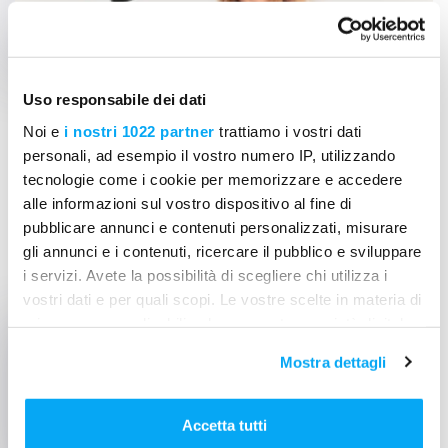
Uso responsabile dei dati
Noi e
i nostri 1022 partner
trattiamo i vostri dati
27 apr 2021
03 min
personali, ad esempio il vostro numero IP, utilizzando
tecnologie come i cookie per memorizzare e accedere
Cantiere e controversie legali: come
alle informazioni sul vostro dispositivo al fine di
pubblicare annunci e contenuti personalizzati, misurare
proteggersi, con il digitale
gli annunci e i contenuti, ricercare il pubblico e sviluppare
i servizi. Avete la possibilità di scegliere chi utilizza i
GIORNALE DEI LAVORI
MELA ACADEMY
vostri dati e per quali scopi. Le vostre scelte in materia di
privacy sono applicabili solo su questa proprietà digitale
in cui avete effettuato le vostre scelte. È possibile
Mostra dettagli
modificare o revocare il proprio consenso in qualsiasi
momento dalla Dichiarazione sui cookie o facendo clic
sull'icona di attivazione della privacy.
Accetta tutti