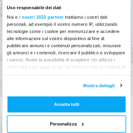
Hai qualche domanda?
Uso responsabile dei dati
Parla con un esperto
Noi e
i nostri 1022 partner
trattiamo i vostri dati
personali, ad esempio il vostro numero IP, utilizzando
tecnologie come i cookie per memorizzare e accedere
alle informazioni sul vostro dispositivo al fine di
pubblicare annunci e contenuti personalizzati, misurare
Contattaci
gli annunci e i contenuti, ricercare il pubblico e sviluppare
i servizi. Avete la possibilità di scegliere chi utilizza i
vostri dati e per quali scopi. Le vostre scelte in materia di
privacy sono applicabili solo su questa proprietà digitale
in cui avete effettuato le vostre scelte. È possibile
Mostra dettagli
modificare o revocare il proprio consenso in qualsiasi
momento dalla Dichiarazione sui cookie o facendo clic
sull'icona di attivazione della privacy.
Accetta tutti
Potrebbe interessarti anche…
Con il tuo consenso, vorremmo anche:
Personalizza
raccogliere informazioni sulla tua posizione
geografica, con un'approssimazione di qualche