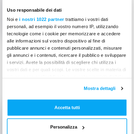
Uso responsabile dei dati
Noi e
i nostri 1022 partner
trattiamo i vostri dati
personali, ad esempio il vostro numero IP, utilizzando
tecnologie come i cookie per memorizzare e accedere
alle informazioni sul vostro dispositivo al fine di
pubblicare annunci e contenuti personalizzati, misurare
gli annunci e i contenuti, ricercare il pubblico e sviluppare
01 giu 2021
02 min
i servizi. Avete la possibilità di scegliere chi utilizza i
vostri dati e per quali scopi. Le vostre scelte in materia di
Convenzione ANCE-Mela per
privacy sono applicabili solo su questa proprietà digitale
digitalizzare i cantieri
in cui avete effettuato le vostre scelte. È possibile
Mostra dettagli
modificare o revocare il proprio consenso in qualsiasi
NEWS EDILIZIA
momento dalla Dichiarazione sui cookie o facendo clic
sull'icona di attivazione della privacy.
Accetta tutti
Con il tuo consenso, vorremmo anche:
Personalizza
raccogliere informazioni sulla tua posizione