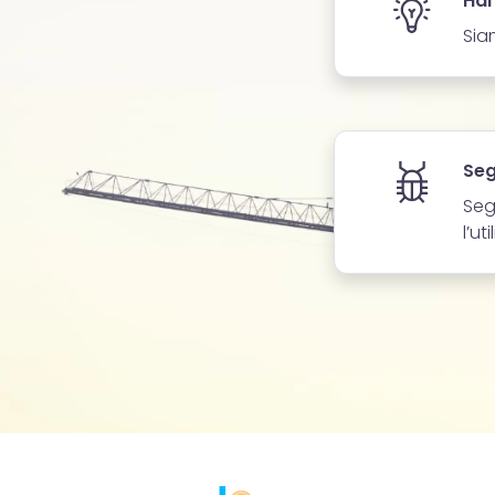
Hai
Sia
Seg
Seg
l’ut