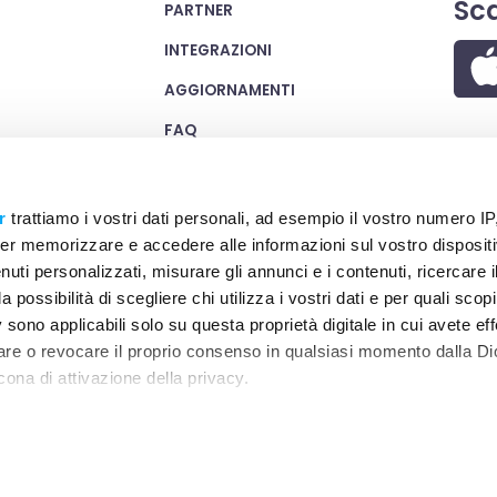
Sca
PARTNER
INTEGRAZIONI
AGGIORNAMENTI
FAQ
TERMINI E CONDIZIONI
PRIVACY POLICY SITO WEB
r
trattiamo i vostri dati personali, ad esempio il vostro numero IP
er memorizzare e accedere alle informazioni sul vostro dispositiv
COOKIE POLICY
uti personalizzati, misurare gli annunci e i contenuti, ricercare i
SICUREZZA
a possibilità di scegliere chi utilizza i vostri dati e per quali scop
 sono applicabili solo su questa proprietà digitale in cui avete eff
care o revocare il proprio consenso in qualsiasi momento dalla Di
cona di attivazione della privacy.
, PIAZZA CASTELLO 26, 20121 MILANO - P. IVA:
remmo anche:
zioni sulla tua posizione geografica, con un'approssimazione di
dispositivo, scansionandolo attivamente alla ricerca di caratteristi