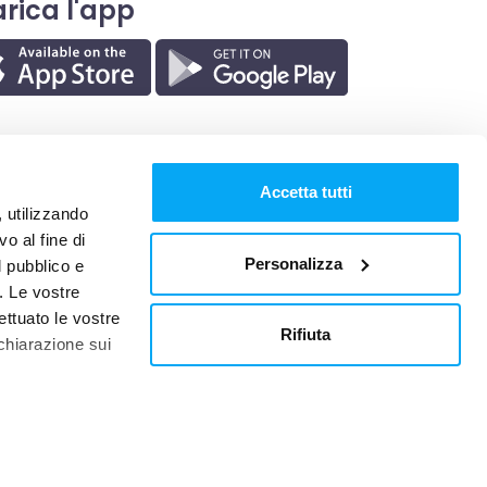
rica l'app
Accetta tutti
, utilizzando
o al fine di
Personalizza
l pubblico e
i. Le vostre
ettuato le vostre
Rifiuta
chiarazione sui
ITALIANO
 qualche metro,
Scrivici subito su WhatsApp!
che specifiche