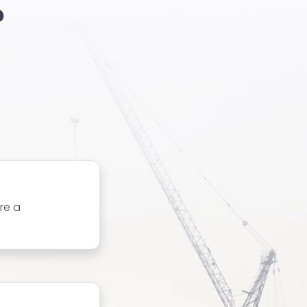
?
re a