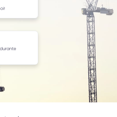
oi!
 durante