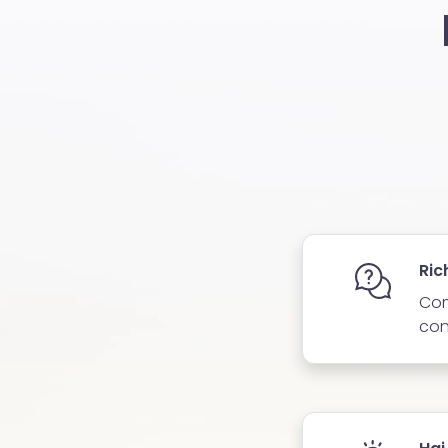
Ric
Com
con