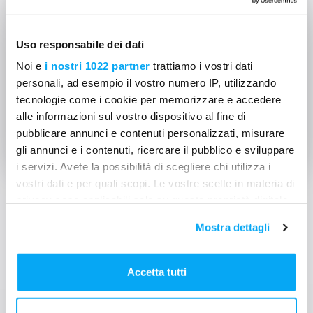
gioco è fatto.
Contattaci per maggiori informazioni su
Uso responsabile dei dati
Mela: poi anche cominciare a utilizzare la
nostra app in modalità gratuita!
Noi e
i nostri 1022 partner
trattiamo i vostri dati
personali, ad esempio il vostro numero IP, utilizzando
tecnologie come i cookie per memorizzare e accedere
alle informazioni sul vostro dispositivo al fine di
INDIETRO
pubblicare annunci e contenuti personalizzati, misurare
gli annunci e i contenuti, ricercare il pubblico e sviluppare
i servizi. Avete la possibilità di scegliere chi utilizza i
vostri dati e per quali scopi. Le vostre scelte in materia di
privacy sono applicabili solo su questa proprietà digitale
in cui avete effettuato le vostre scelte. È possibile
Mostra dettagli
modificare o revocare il proprio consenso in qualsiasi
Non trovi le risposte?
momento dalla Dichiarazione sui cookie o facendo clic
sull'icona di attivazione della privacy.
Accetta tutti
Contattaci
Con il tuo consenso, vorremmo anche: