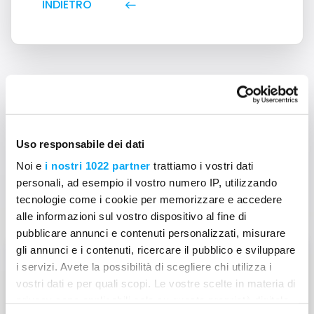
INDIETRO
Non trovi le risposte?
Uso responsabile dei dati
Noi e
i nostri 1022 partner
trattiamo i vostri dati
Contattaci
personali, ad esempio il vostro numero IP, utilizzando
tecnologie come i cookie per memorizzare e accedere
alle informazioni sul vostro dispositivo al fine di
pubblicare annunci e contenuti personalizzati, misurare
gli annunci e i contenuti, ricercare il pubblico e sviluppare
Richiedi assistenza
i servizi. Avete la possibilità di scegliere chi utilizza i
Come possiamo aiutarti? Se hai dubbi
vostri dati e per quali scopi. Le vostre scelte in materia di
o domande, non esitare a
privacy sono applicabili solo su questa proprietà digitale
contattarci!