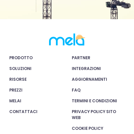
analizzare il nostro traffico. Condividiamo inoltre
informazioni sul modo in cui utilizzi il nostro sito con i
nostri partner che si occupano di analisi dei dati web,
pubblicità e social media, i quali potrebbero combinarle
con altre informazioni che hai fornito loro o che hanno
raccolto dal tuo utilizzo dei loro servizi.
PRODOTTO
PARTNER
SOLUZIONI
INTEGRAZIONI
RISORSE
AGGIORNAMENTI
PREZZI
FAQ
MELAI
TERMINI E CONDIZIONI
CONTATTACI
PRIVACY POLICY SITO
WEB
COOKIE POLICY