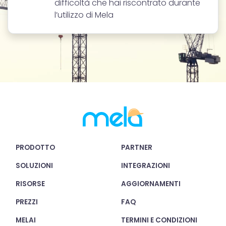
difficoltà che hai riscontrato durante
Utilizziamo i cookie per personalizzare contenuti ed
l’utilizzo di Mela
annunci, per fornire funzionalità dei social media e per
analizzare il nostro traffico. Condividiamo inoltre
informazioni sul modo in cui utilizzi il nostro sito con i
nostri partner che si occupano di analisi dei dati web,
pubblicità e social media, i quali potrebbero combinarle
con altre informazioni che hai fornito loro o che hanno
raccolto dal tuo utilizzo dei loro servizi.
PRODOTTO
PARTNER
SOLUZIONI
INTEGRAZIONI
RISORSE
AGGIORNAMENTI
PREZZI
FAQ
MELAI
TERMINI E CONDIZIONI