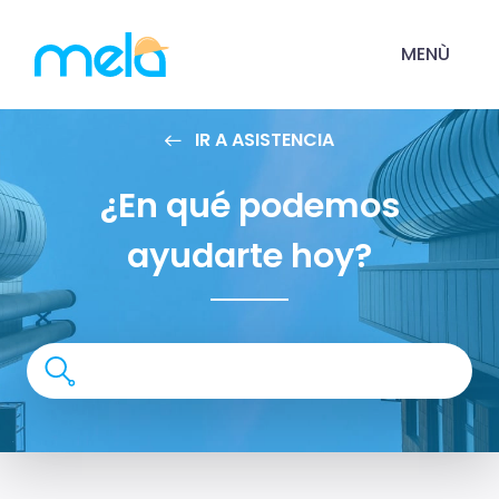
MENÙ
IR A ASISTENCIA
¿En qué podemos
ayudarte hoy?