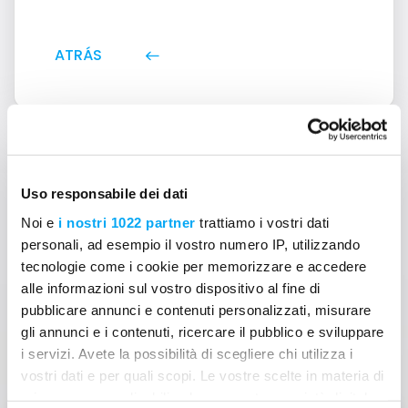
ATRÁS
Uso responsabile dei dati
Noi e
i nostri 1022 partner
trattiamo i vostri dati
¿No encuentras la
personali, ad esempio il vostro numero IP, utilizzando
tecnologie come i cookie per memorizzare e accedere
respuesta a tu pregunta?
alle informazioni sul vostro dispositivo al fine di
Contáctanos
pubblicare annunci e contenuti personalizzati, misurare
gli annunci e i contenuti, ricercare il pubblico e sviluppare
i servizi. Avete la possibilità di scegliere chi utilizza i
vostri dati e per quali scopi. Le vostre scelte in materia di
privacy sono applicabili solo su questa proprietà digitale