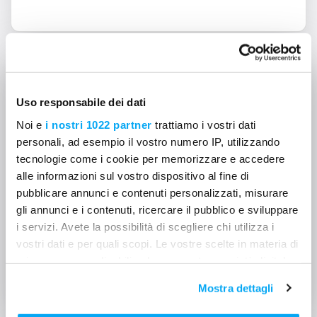
Planes de suscripción
Uso responsabile dei dati
¿Existe algún límite en la
Noi e
i nostri 1022 partner
trattiamo i vostri dati
personali, ad esempio il vostro numero IP, utilizzando
cantidad de datos que
tecnologie come i cookie per memorizzare e accedere
puedo cargar?
alle informazioni sul vostro dispositivo al fine di
pubblicare annunci e contenuti personalizzati, misurare
gli annunci e i contenuti, ricercare il pubblico e sviluppare
Depende de tu plan. Con una suscripción
i servizi. Avete la possibilità di scegliere chi utilizza i
Pro no hay límites.
vostri dati e per quali scopi. Le vostre scelte in materia di
privacy sono applicabili solo su questa proprietà digitale
LEE MAS
in cui avete effettuato le vostre scelte. È possibile
Mostra dettagli
modificare o revocare il proprio consenso in qualsiasi
momento dalla Dichiarazione sui cookie o facendo clic