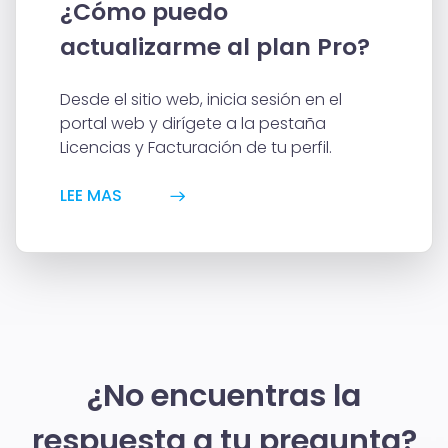
¿Cómo puedo
nostri partner che si occupano di analisi dei dati web,
pubblicità e social media, i quali potrebbero combinarle
actualizarme al plan Pro?
con altre informazioni che hai fornito loro o che hanno
raccolto dal tuo utilizzo dei loro servizi.
Desde el sitio web, inicia sesión en el
portal web y dirígete a la pestaña
Licencias y Facturación de tu perfil.
LEE MAS
¿No encuentras la
respuesta a tu pregunta?