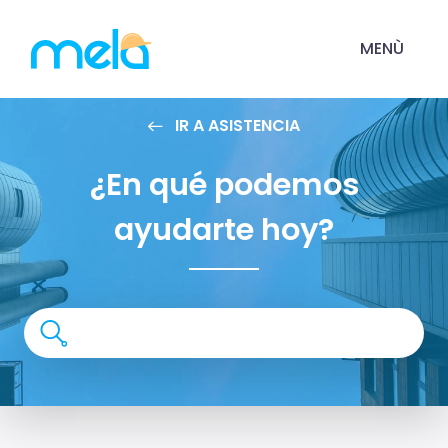
MENÙ
IR A ASISTENCIA
¿En qué podemos
ayudarte hoy?