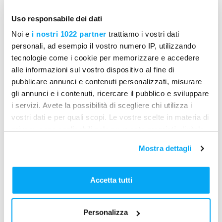
personal documenta cada paso a través de la app
Uso responsabile dei dati
de Mela, con detalles sobre la actividad realizada,
fotos y notas en el diario de obra. Luego se redacta
Noi e
i nostri 1022 partner
trattiamo i vostri dati
el reporte de intervención. Al término de la actividad,
personali, ad esempio il vostro numero IP, utilizzando
la ODL se cierra y el sistema genera
tecnologie come i cookie per memorizzare e accedere
automáticamente el informe en formato PDF. El
alle informazioni sul vostro dispositivo al fine di
informe se envía automáticamente al sistema GIS
pubblicare annunci e contenuti personalizzati, misurare
para su archivo.
gli annunci e i contenuti, ricercare il pubblico e sviluppare
i servizi. Avete la possibilità di scegliere chi utilizza i
vostri dati e per quali scopi. Le vostre scelte in materia di
privacy sono applicabili solo su questa proprietà digitale
in cui avete effettuato le vostre scelte. È possibile
Mostra dettagli
modificare o revocare il proprio consenso in qualsiasi
momento dalla Dichiarazione sui cookie o facendo clic
sull'icona di attivazione della privacy.
Accetta tutti
Con il tuo consenso, vorremmo anche:
Personalizza
raccogliere informazioni sulla tua posizione