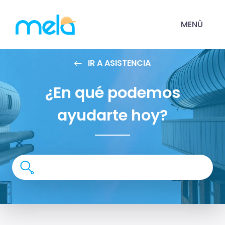
MENÙ
IR A ASISTENCIA
¿En qué podemos
ayudarte hoy?