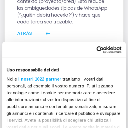
contexto (proyecto/área). Esto reduce
las ambigüedades típicas de WhatsApp
(“¿quién debía hacerlo?”) y hace que
cada tarea sea trazable.
ATRÁS
Uso responsabile dei dati
Noi e
i nostri 1022 partner
trattiamo i vostri dati
personali, ad esempio il vostro numero IP, utilizzando
¿No encuentras la
tecnologie come i cookie per memorizzare e accedere
alle informazioni sul vostro dispositivo al fine di
respuesta a tu pregunta?
pubblicare annunci e contenuti personalizzati, misurare
Contáctanos
gli annunci e i contenuti, ricercare il pubblico e sviluppare
i servizi. Avete la possibilità di scegliere chi utilizza i
vostri dati e per quali scopi. Le vostre scelte in materia di