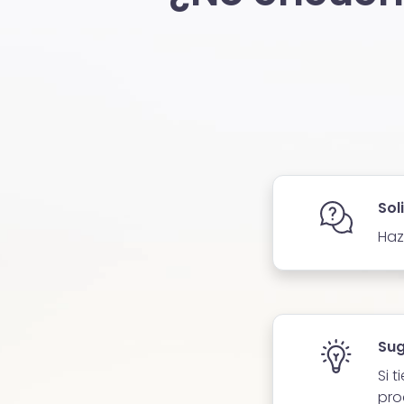
Sol
Haz
Sug
Si 
pro