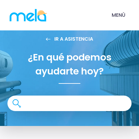
MENÙ
IR A ASISTENCIA
¿En qué podemos
ayudarte hoy?