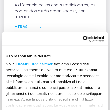
A diferencia de los chats tradicionales, los
contenidos están organizados y son
trazables.
ATRÁS
Uso responsabile dei dati
Noi e
i nostri 1022 partner
trattiamo i vostri dati
personali, ad esempio il vostro numero IP, utilizzando
¿No encuentras la
tecnologie come i cookie per memorizzare e accedere
alle informazioni sul vostro dispositivo al fine di
respuesta a tu pregunta?
pubblicare annunci e contenuti personalizzati, misurare
gli annunci e i contenuti, ricercare il pubblico e sviluppare
Contáctanos
i servizi. Avete la possibilità di scegliere chi utilizza i
vostri dati e per quali scopi. Le vostre scelte in materia di