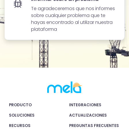
annunci, per fornire funzionalità dei social media e per
Te agradeceremos que nos informes
analizzare il nostro traffico. Condividiamo inoltre
sobre cualquier problema que te
informazioni sul modo in cui utilizzi il nostro sito con i
hayas encontrado al utilizar nuestra
nostri partner che si occupano di analisi dei dati web,
plataforma
pubblicità e social media, i quali potrebbero combinarle
con altre informazioni che hai fornito loro o che hanno
raccolto dal tuo utilizzo dei loro servizi.
PRODUCTO
INTEGRACIONES
SOLUCIONES
ACTUALIZACIONES
RECURSOS
PREGUNTAS FRECUENTES