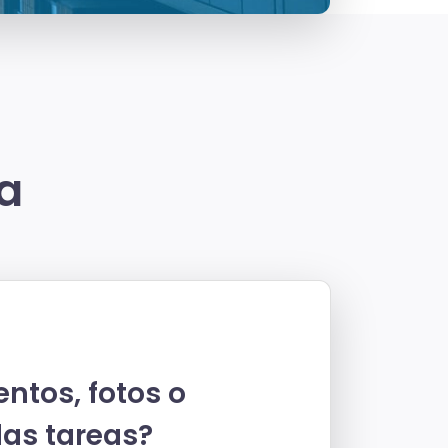
ra
ntos, fotos o
las tareas?