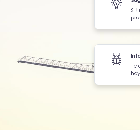
Sug
Si 
pro
Inf
Te 
hay