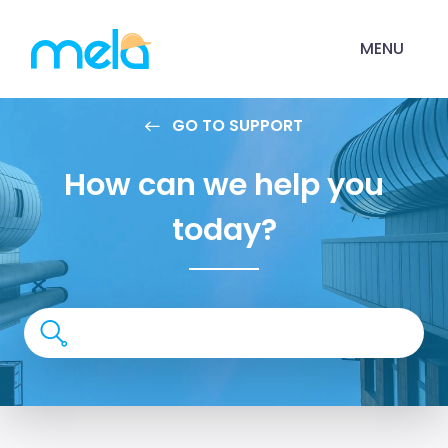
MENU
GO TO SUPPORT
How can we help you
today?