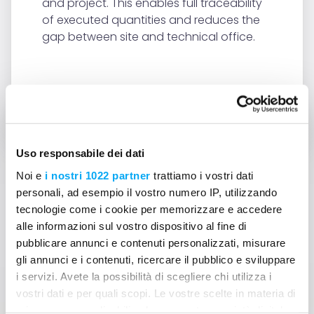
and project. This enables full traceability
of executed quantities and reduces the
gap between site and technical office.
BACK TO THE BLOG
Uso responsabile dei dati
Noi e
i nostri 1022 partner
trattiamo i vostri dati
personali, ad esempio il vostro numero IP, utilizzando
tecnologie come i cookie per memorizzare e accedere
Can't find answers to your
alle informazioni sul vostro dispositivo al fine di
pubblicare annunci e contenuti personalizzati, misurare
question?
gli annunci e i contenuti, ricercare il pubblico e sviluppare
i servizi. Avete la possibilità di scegliere chi utilizza i
Contact us
vostri dati e per quali scopi. Le vostre scelte in materia di
privacy sono applicabili solo su questa proprietà digitale