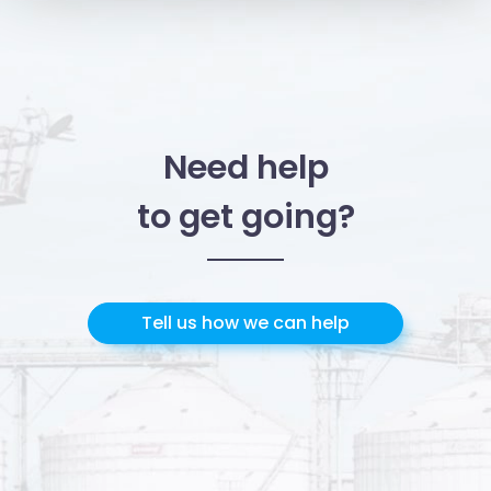
e imposta le tue preferenze nella
sezione dettagli
. Puoi
modificare o ritirare il tuo consenso in qualsiasi momento
dalla Dichiarazione sui cookie.
Utilizziamo i cookie per personalizzare contenuti ed
annunci, per fornire funzionalità dei social media e per
Need help
analizzare il nostro traffico. Condividiamo inoltre
informazioni sul modo in cui utilizzi il nostro sito con i
to get going?
nostri partner che si occupano di analisi dei dati web,
pubblicità e social media, i quali potrebbero combinarle
con altre informazioni che hai fornito loro o che hanno
raccolto dal tuo utilizzo dei loro servizi.
Tell us how we can help