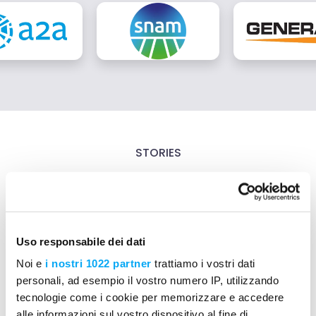
STORIES
What do our customers
say?
Uso responsabile dei dati
Noi e
i nostri 1022 partner
trattiamo i vostri dati
personali, ad esempio il vostro numero IP, utilizzando
tecnologie come i cookie per memorizzare e accedere
alle informazioni sul vostro dispositivo al fine di