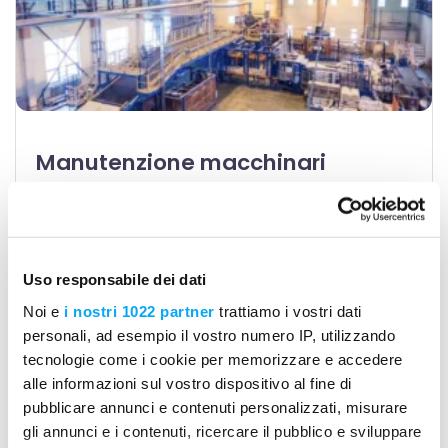
Manutenzione macchinari
industriali: il caso del settore
manifatturiero
INDUSTRIAL MANUFACTURING
Uso responsabile dei dati
Un’
azienda manifatturiera toscana
, operante
Noi e
i nostri 1022 partner
trattiamo i vostri dati
nella produzione industriale, si è trovata ad
personali, ad esempio il vostro numero IP, utilizzando
affrontare problematiche significative nella
tecnologie come i cookie per memorizzare e accedere
gestione delle attività di manutenzione
alle informazioni sul vostro dispositivo al fine di
ordinaria e straordinaria dei propri
pubblicare annunci e contenuti personalizzati, misurare
macchinari.
In un settore in cui l’efficienza dei
gli annunci e i contenuti, ricercare il pubblico e sviluppare