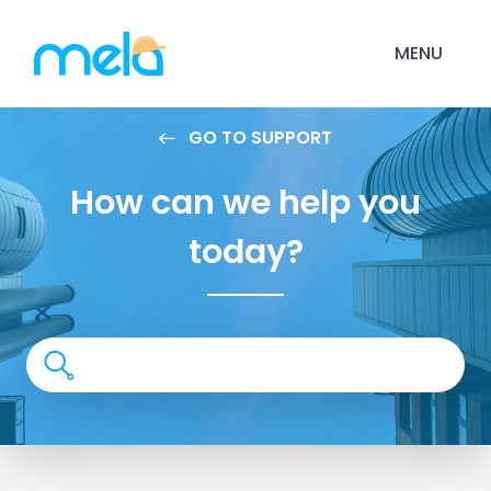
MENU
GO TO SUPPORT
How can we help you
today?