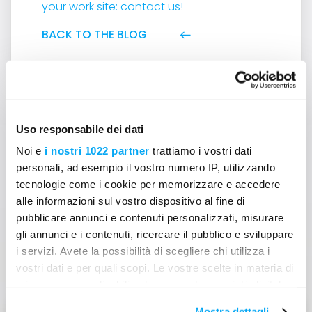
your work site: contact us!
BACK TO THE BLOG
Uso responsabile dei dati
Noi e
i nostri 1022 partner
trattiamo i vostri dati
Can't find answers to your
personali, ad esempio il vostro numero IP, utilizzando
tecnologie come i cookie per memorizzare e accedere
question?
alle informazioni sul vostro dispositivo al fine di
pubblicare annunci e contenuti personalizzati, misurare
Contact us
gli annunci e i contenuti, ricercare il pubblico e sviluppare
i servizi. Avete la possibilità di scegliere chi utilizza i
vostri dati e per quali scopi. Le vostre scelte in materia di
privacy sono applicabili solo su questa proprietà digitale
in cui avete effettuato le vostre scelte. È possibile
Mostra dettagli