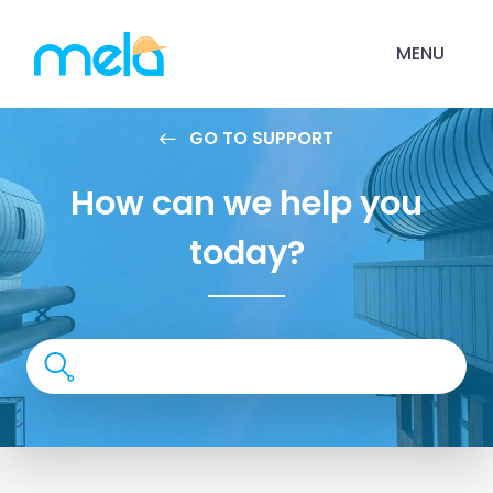
MENU
GO TO SUPPORT
How can we help you
today?