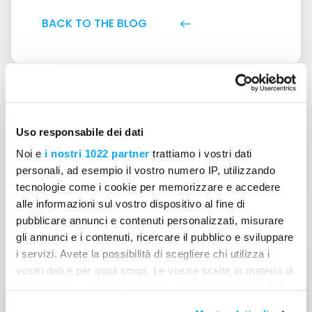
BACK TO THE BLOG
Uso responsabile dei dati
Noi e
i nostri 1022 partner
trattiamo i vostri dati
Can't find answers to your
personali, ad esempio il vostro numero IP, utilizzando
question?
tecnologie come i cookie per memorizzare e accedere
alle informazioni sul vostro dispositivo al fine di
Contact us
pubblicare annunci e contenuti personalizzati, misurare
gli annunci e i contenuti, ricercare il pubblico e sviluppare
i servizi. Avete la possibilità di scegliere chi utilizza i
vostri dati e per quali scopi. Le vostre scelte in materia di
privacy sono applicabili solo su questa proprietà digitale
Request support
in cui avete effettuato le vostre scelte. È possibile