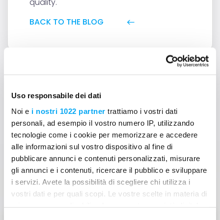
quality.
BACK TO THE BLOG
Uso responsabile dei dati
Noi e
i nostri 1022 partner
trattiamo i vostri dati
Can't find answers to your
personali, ad esempio il vostro numero IP, utilizzando
tecnologie come i cookie per memorizzare e accedere
question?
alle informazioni sul vostro dispositivo al fine di
Contact us
pubblicare annunci e contenuti personalizzati, misurare
gli annunci e i contenuti, ricercare il pubblico e sviluppare
i servizi. Avete la possibilità di scegliere chi utilizza i
vostri dati e per quali scopi. Le vostre scelte in materia di
privacy sono applicabili solo su questa proprietà digitale
in cui avete effettuato le vostre scelte. È possibile