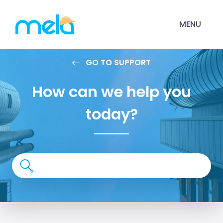
MENU
GO TO SUPPORT
How can we help you
today?